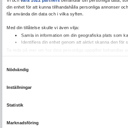
din enhet för att kunna tillhandahålla personliga annonser oc
får använda din data och i vilka syften.
Med din tillåtelse skulle vi även vilja:
Samla in information om din geografiska plats som kan
Identifiera din enhet genom att aktivt skanna den för 
Ta reda på mer om hur dina personliga uppgifter behandlas och
cookie-förklaringen.
Samtyckesval
Nödvändig
Vi använder enhetsidentifierare för att anpassa innehållet och
vidarebefordrar även sådana identifierare och annan informa
sin tur kombinera informationen med annan information som du 
Inställningar
Statistik
Marknadsföring