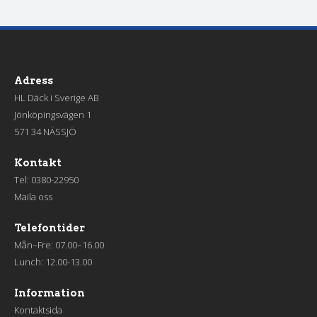
Adress
HL Däck i Sverige AB
Jönköpingsvägen 1
571 34 NÄSSJÖ
Kontakt
Tel:
0380-22950
Maila oss
Telefontider
Mån–Fre: 07.00–16.00
Lunch: 12.00-13.00
Information
Kontaktsida