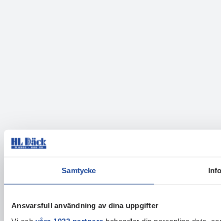
Samtycke
Inf
Ansvarsfull användning av dina uppgifter
Vi och
våra 1022 partners
behandlar din personliga data, som