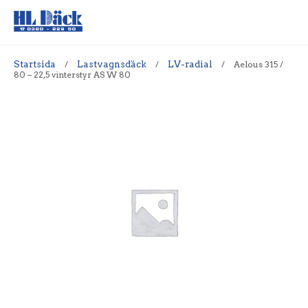
Startsida
/
Lastvagnsdäck
/
LV-radial
/
Aelous 315 /
80 – 22,5 vinterstyr AS W 80