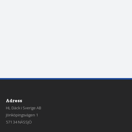
Adress
HL Däck i Sverige AB
Jönköpingsvägen 1
571 34 NÄSSJÖ