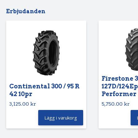
Erbjudanden
Firestone 3
Continental 300 / 95 R
127D/124Ep
42 10pr
Performer 
3,125.00
kr
5,750.00
kr
Lägg i varukorg