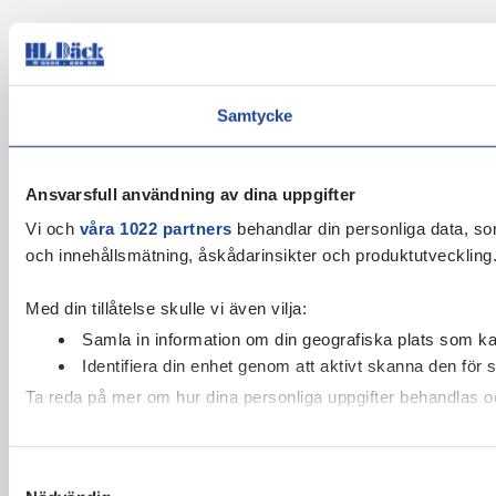
Samtycke
Ansvarsfull användning av dina uppgifter
Vi och
våra 1022 partners
behandlar din personliga data, som
och innehållsmätning, åskådarinsikter och produktutveckling. 
Med din tillåtelse skulle vi även vilja:
Samla in information om din geografiska plats som kan
Identifiera din enhet genom att aktivt skanna den för 
Ta reda på mer om hur dina personliga uppgifter behandlas och
Vi använder enhetsidentifierare för att anpassa innehållet och
Samtyckesval
sociala medier och annons- och analysföretag som vi samarbe