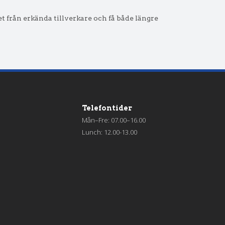
tet från erkända tillverkare och få både längre
Telefontider
Mån–Fre: 07.00–16.00
Lunch: 12.00-13.00