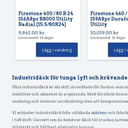
Firestone 400 / 80 R 24
Firestone 460 /
156A8pr R8000 Utility
159A8pr Duraf
Radial (15.5/80R24)
Utility
9,842.00
kr
10,019.00
kr
Leveranstid: 14 dagar
Leveranstid: 14 dagar
Lägg i varukorg
Lägg i 
Industridäck för tunga lyft och krävande
Våra industridäck är särskilt utvecklade för fordon som anv
stabilitet och säkerhet är avgörande. Med förstärkt kons
underlag och intensiv användning utan att kompromissa
Vi erbjuder industridäck från välkända
märken
och fabrik
i tuff drift. Oavsett om du behöver däck till truckar, last
slitstarkt och hållbart alternativ hos oss.