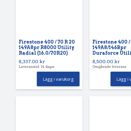
Firestone 400 / 70 R 20
Firestone 400 /
149A8pr R8000 Utility
149A8/146Bpr
Radial (16.0/70R20)
Duraforce Util
8,337.00
kr
8,500.00
kr
Leveranstid: 14 dagar
Omgående leverans
Lägg i varukorg
Lägg i 