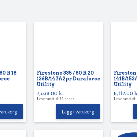
80 R 18
Firestone 335 / 80 R 20
Firestone
orce
136B/147A2pr Duraforce
141B/153
Utility
Utility
7,638.00
kr
8,112.00
Leveranstid: 14 dagar
Leveranstid:
varukorg
Lägg i varukorg