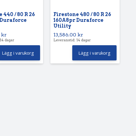
 440 / 80 R 26
Firestone 480 / 80 R 26
 Duraforce
160A8pr Duraforce
Utility
0
kr
13,586.00
kr
 14 dagar
Leveranstid: 14 dagar
Lägg i varukorg
Lägg i varukorg