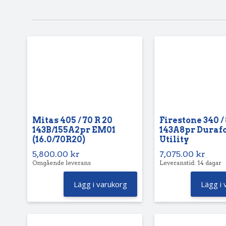
Mitas 405 / 70 R 20
Firestone 340 / 
143B/155A2pr EM01
143A8pr Duraf
(16.0/70R20)
Utility
5,800.00
kr
7,075.00
kr
Omgående leverans
Leveranstid: 14 dagar
Lägg i varukorg
Lägg i 