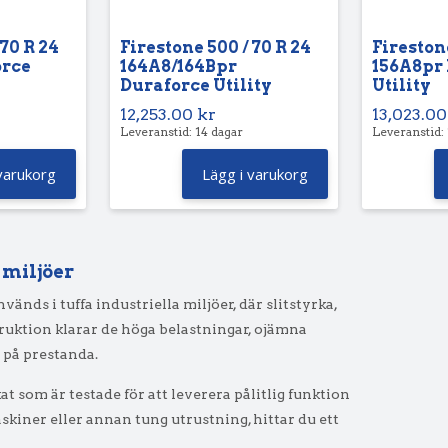
 70 R 24
Firestone 500 / 70 R 24
Firestone
orce
164A8/164Bpr
156A8pr
Duraforce Utility
Utility
12,253.00
kr
13,023.0
Leveranstid: 14 dagar
Leveranstid:
varukorg
Lägg i varukorg
 miljöer
änds i tuffa industriella miljöer, där slitstyrka,
truktion klarar de höga belastningar, ojämna
 på prestanda.
at som är testade för att leverera pålitlig funktion
maskiner eller annan tung utrustning, hittar du ett