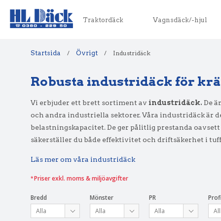
Traktordäck
Vagnsdäck/-hjul
Startsida
/
Övrigt
/
Industridäck
Robusta industridäck för krä
Vi erbjuder ett brett sortiment av
industridäck.
De är
och andra industriella sektorer. Våra industridäck är d
belastningskapacitet. De ger pålitlig prestanda oavset
säkerställer du både effektivitet och driftsäkerhet i tuf
Läs mer om våra industridäck
Priser exkl. moms & miljöavgifter
Bredd
Mönster
PR
Profi