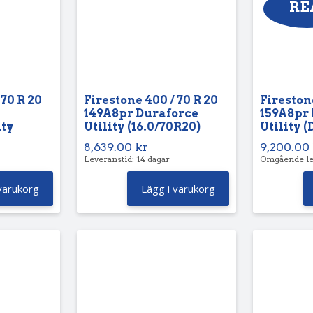
RE
 70 R 20
Firestone 400 / 70 R 20
Firestone
149A8pr Duraforce
159A8pr
ity
Utility (16.0/70R20)
Utility (
8,639.00
kr
9,200.00
Leveranstid: 14 dagar
Omgående le
varukorg
Lägg i varukorg