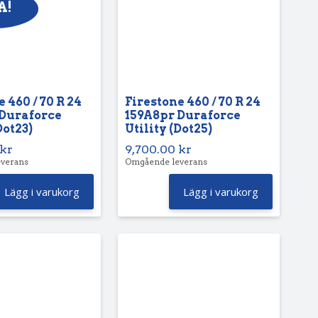
A!
 460 / 70 R 24
Firestone 460 / 70 R 24
 Duraforce
159A8pr Duraforce
Dot23)
Utility (Dot25)
kr
9,700.00
kr
verans
Omgående leverans
Lägg i varukorg
Lägg i varukorg