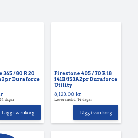
 365 / 80 R 20
Firestone 405 / 70 R 18
A2pr Duraforce
141B/153A2pr Duraforce
Utility
kr
8,123.00
kr
 14 dagar
Leveranstid: 14 dagar
Lägg i varukorg
Lägg i varukorg