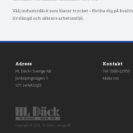
Välj industridäck som klarar trycket – förlita dig på kvali
livslängd och säkrare arbetsmiljö.
Adress
Kontakt
HL Däck i Sverige AB
Tel:
0380-22950
Jönköpingsvägen 1
Maila oss
571 34 NÄSSJÖ
Copyright © 2026, HL Däck i Sverige AB