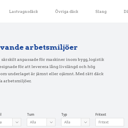
Lastvagnsdäck
Övriga däck
Slang
D
vande arbetsmiljöer​
 särskilt anpassade för maskiner inom bygg, logistik
esignade för att leverera lång livslängd och hög
t om underlaget är jämnt eller ojämnt. Med rätt däck
fa arbetsmiljöer.
l
Tum
Typ
Fritext