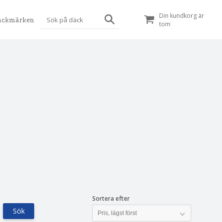
Din kundkorg är
äckmärken
tom
Sortera efter
Sök
Pris, lägst först