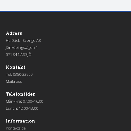
Adress
HL Däck i Sverige AB
Jönköpingsvägen 1
571 34 NÄSSJÖ
Kontakt
Tel:
0380-22950
Maila oss
Telefontider
Mån–Fre: 07.00–16.00
Lunch: 12.00-13.00
Information
Kontaktsida