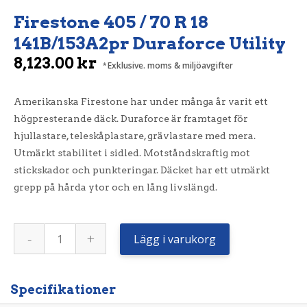
Firestone 405 / 70 R 18
141B/153A2pr Duraforce Utility
8,123.00
kr
Exklusive. moms & miljöavgifter
Amerikanska Firestone har under många år varit ett
högpresterande däck. Duraforce är framtaget för
hjullastare, teleskåplastare, grävlastare med mera.
Utmärkt stabilitet i sidled. Motståndskraftig mot
stickskador och punkteringar. Däcket har ett utmärkt
grepp på hårda ytor och en lång livslängd.
Firestone
-
+
405
Lägg i varukorg
/
70
R
18
141B/153A2pr
Specifikationer
Duraforce
Utility