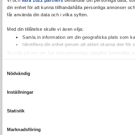
din enhet för att kunna tillhandahålla personliga annonser oc
får använda din data och i vilka syften.
Med din tillåtelse skulle vi även vilja:
Samla in information om din geografiska plats som kan
Identifiera din enhet genom att aktivt skanna den för 
Ta reda på mer om hur dina personliga uppgifter behandlas och
cookie-förklaringen.
Samtyckesval
Nödvändig
Vi använder enhetsidentifierare för att anpassa innehållet och
vidarebefordrar även sådana identifierare och annan informa
sin tur kombinera informationen med annan information som du 
Inställningar
Statistik
Marknadsföring