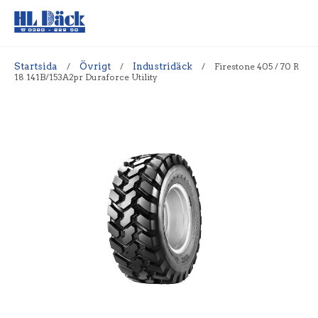
Startsida
/
Övrigt
/
Industridäck
/
Firestone 405 / 70 R
18 141B/153A2pr Duraforce Utility