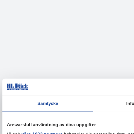
Samtycke
Inf
Ansvarsfull användning av dina uppgifter
Vi och
våra 1022 partners
behandlar din personliga data, som