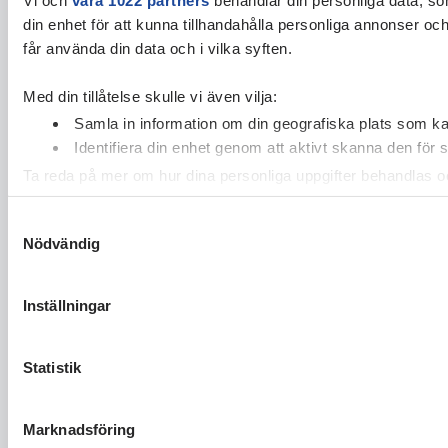
din enhet för att kunna tillhandahålla personliga annonser oc
får använda din data och i vilka syften.
Med din tillåtelse skulle vi även vilja:
Samla in information om din geografiska plats som kan
Identifiera din enhet genom att aktivt skanna den för 
Ta reda på mer om hur dina personliga uppgifter behandlas och
cookie-förklaringen.
Samtyckesval
Nödvändig
Vi använder enhetsidentifierare för att anpassa innehållet och
vidarebefordrar även sådana identifierare och annan informa
sin tur kombinera informationen med annan information som du 
Inställningar
Statistik
Marknadsföring