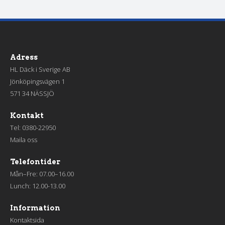
Adress
HL Däck i Sverige AB
Jönköpingsvägen 1
571 34 NÄSSJÖ
Kontakt
Tel:
0380-22950
Maila oss
Telefontider
Mån–Fre: 07.00–16.00
Lunch: 12.00-13.00
Information
Kontaktsida