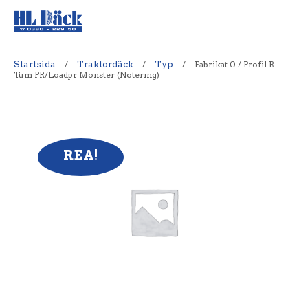
Startsida
/
Traktordäck
/
Typ
/
Fabrikat 0 / Profil R
Tum PR/Loadpr Mönster (Notering)
REA!