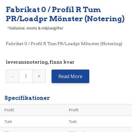
Fabrikat 0 / Profil R Tum
PR/Loadpr Mönster (Notering)
Exklusive. moms & miljöavgifter
Fabrikat 0 / Profil R Tum PR/Loadpr Mönster (Notering)
leveransnotering, finns kvar
Fabrikat
-
+
0
Read More
/
Profil
R
Tum
PR/Loadpr
Specifikationer
Mönster
(Notering)
mängd
Profil
Profil
Tum
Tum