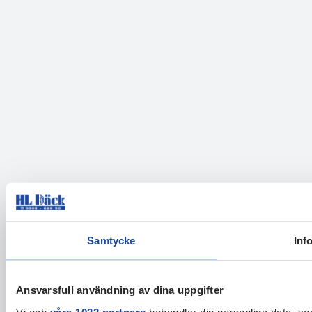
Samtycke
Inf
Ansvarsfull användning av dina uppgifter
Vi och
våra 1022 partners
behandlar din personliga data, som