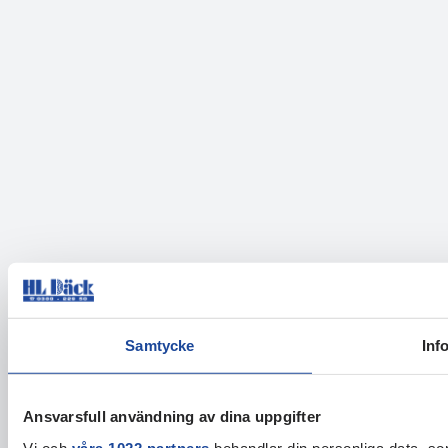
Samtycke
Inf
Ansvarsfull användning av dina uppgifter
Vi och
våra 1022 partners
behandlar din personliga data, som