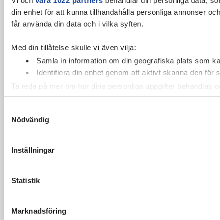
din enhet för att kunna tillhandahålla personliga annonser oc
får använda din data och i vilka syften.
Med din tillåtelse skulle vi även vilja:
Samla in information om din geografiska plats som kan
Identifiera din enhet genom att aktivt skanna den för 
Ta reda på mer om hur dina personliga uppgifter behandlas och
cookie-förklaringen.
Samtyckesval
Nödvändig
Vi använder enhetsidentifierare för att anpassa innehållet och
vidarebefordrar även sådana identifierare och annan informa
sin tur kombinera informationen med annan information som du 
Inställningar
Statistik
Marknadsföring