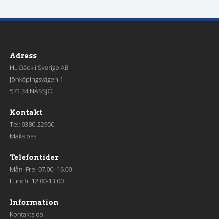
Adress
HL Däck i Sverige AB
Jönköpingsvägen 1
571 34 NÄSSJÖ
Kontakt
Tel:
0380-22950
Maila oss
Telefontider
Mån–Fre: 07.00–16.00
Lunch: 12.00-13.00
Information
Kontaktsida