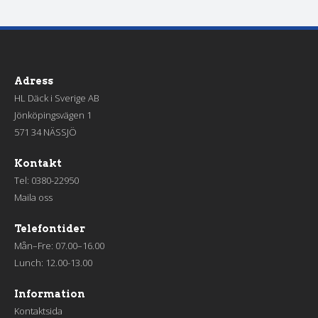
Adress
HL Däck i Sverige AB
Jönköpingsvägen 1
571 34 NÄSSJÖ
Kontakt
Tel:
0380-22950
Maila oss
Telefontider
Mån–Fre: 07.00–16.00
Lunch: 12.00-13.00
Information
Kontaktsida