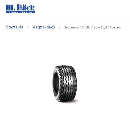
Startsida
/
Vagns-däck
/
Ascenso 10.00 / 75 – 15,3 14pr aw