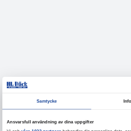
Samtycke
Inf
Ansvarsfull användning av dina uppgifter
Vi och
våra 1022 partners
behandlar din personliga data, som