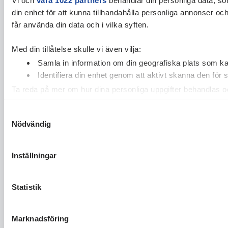
din enhet för att kunna tillhandahålla personliga annonser oc
får använda din data och i vilka syften.
Med din tillåtelse skulle vi även vilja:
Samla in information om din geografiska plats som kan
Identifiera din enhet genom att aktivt skanna den för 
Ta reda på mer om hur dina personliga uppgifter behandlas och
cookie-förklaringen.
Samtyckesval
Nödvändig
Vi använder enhetsidentifierare för att anpassa innehållet och
vidarebefordrar även sådana identifierare och annan informa
sin tur kombinera informationen med annan information som du 
Inställningar
Statistik
Marknadsföring