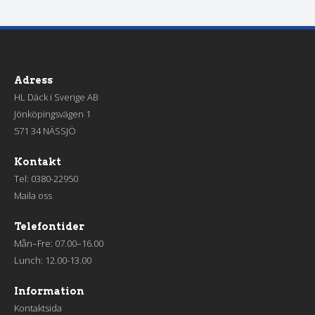
Adress
HL Däck i Sverige AB
Jönköpingsvägen 1
571 34 NÄSSJÖ
Kontakt
Tel:
0380-22950
Maila oss
Telefontider
Mån–Fre: 07.00–16.00
Lunch: 12.00-13.00
Information
Kontaktsida