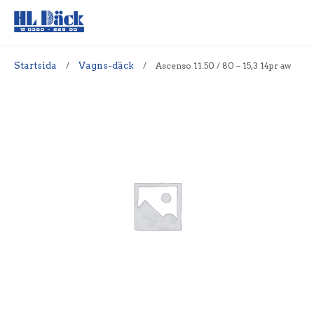
Startsida
/
Vagns-däck
/
Ascenso 11.50 / 80 – 15,3 14pr aw