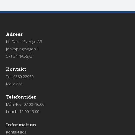
Adress
HL Däck i Sverige AB
Jönköpingsvägen 1
571 34 NÄSSJÖ
Kontakt
Tel:
0380-22950
Maila oss
Telefontider
Mån–Fre: 07.00–16.00
Lunch: 12.00-13.00
Information
Kontaktsida