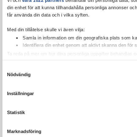
din enhet för att kunna tillhandahålla personliga annonser oc
får använda din data och i vilka syften.
Med din tillåtelse skulle vi även vilja:
Samla in information om din geografiska plats som kan
Identifiera din enhet genom att aktivt skanna den för 
Ta reda på mer om hur dina personliga uppgifter behandlas och
cookie-förklaringen.
Samtyckesval
Nödvändig
Vi använder enhetsidentifierare för att anpassa innehållet och
vidarebefordrar även sådana identifierare och annan informa
sin tur kombinera informationen med annan information som du 
Inställningar
Statistik
Marknadsföring