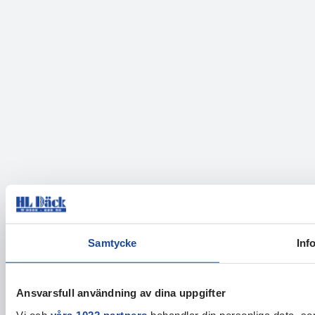
Samtycke
Inf
Ansvarsfull användning av dina uppgifter
Vi och
våra 1022 partners
behandlar din personliga data, som