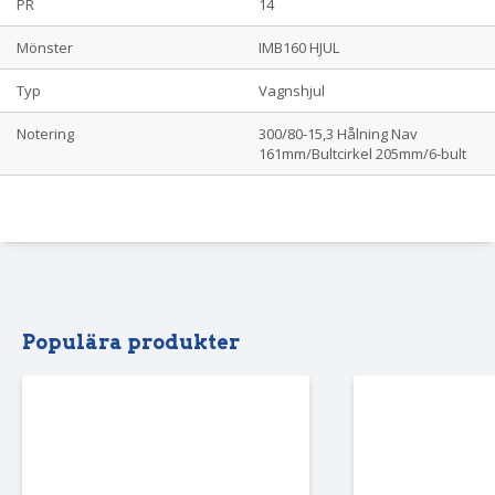
PR
14
Mönster
IMB160 HJUL
Typ
Vagnshjul
Notering
300/80-15,3 Hålning Nav
161mm/Bultcirkel 205mm/6-bult
Populära produkter