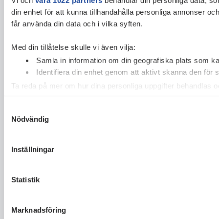
din enhet för att kunna tillhandahålla personliga annonser oc
får använda din data och i vilka syften.
Med din tillåtelse skulle vi även vilja:
Samla in information om din geografiska plats som kan
Identifiera din enhet genom att aktivt skanna den för 
Ta reda på mer om hur dina personliga uppgifter behandlas och
cookie-förklaringen.
Samtyckesval
Nödvändig
Vi använder enhetsidentifierare för att anpassa innehållet och
vidarebefordrar även sådana identifierare och annan informa
sin tur kombinera informationen med annan information som du 
Inställningar
Statistik
Marknadsföring