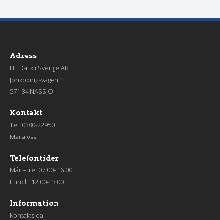
Adress
HL Däck i Sverige AB
Jönköpingsvägen 1
571 34 NÄSSJÖ
Kontakt
Tel:
0380-22950
Maila oss
Telefontider
Mån–Fre: 07.00–16.00
Lunch: 12.00-13.00
Information
Kontaktsida