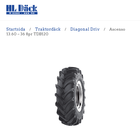
Startsida
/
Traktordäck
/
Diagonal Driv
/
Ascenso
13.60 – 36 8pr TDB120