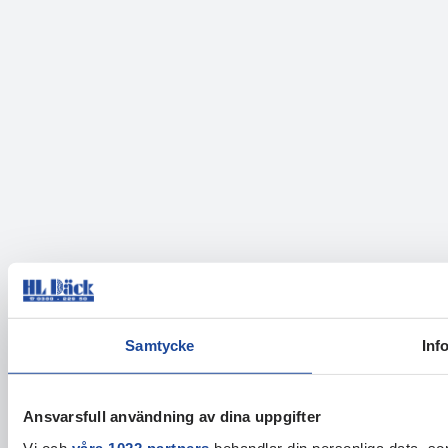
Samtycke
Inf
Ansvarsfull användning av dina uppgifter
Vi och
våra 1022 partners
behandlar din personliga data, som