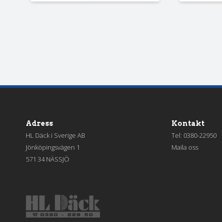
Adress
Kontakt
HL Däck i Sverige AB
Tel:
0380-22950
Jönköpingsvägen 1
Maila oss
571 34 NÄSSJÖ