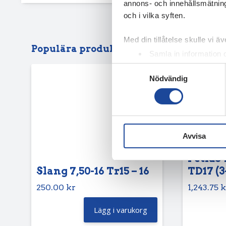
annons- och innehållsmätning
och i vilka syften.
Med din tillåtelse skulle vi äve
Populära produkter
Samla in information 
Identifiera din enhet 
Samtyckesval
Nödvändig
Ta reda på mer om hur dina pe
eller dra tillbaka ditt samtyc
Vi använder enhetsidentifierar
sociala medier och analysera 
Avvisa
till de sociala medier och a
med annan information som du 
Petlas 
Slang 7,50-16 Tr15 – 16
TD17 (3
250.00
kr
1,243.75
k
Lägg i varukorg