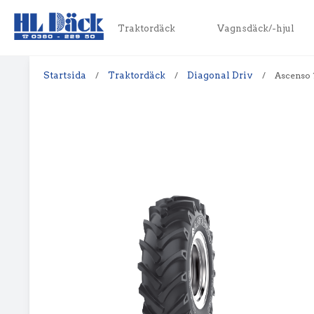
Traktordäck
Vagnsdäck/-hjul
Startsida
/
Traktordäck
/
Diagonal Driv
/
Ascenso 