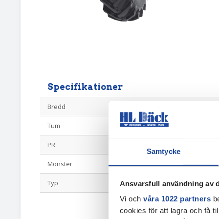
Specifikationer
Bredd
18.40
Tum
34
PR
8
Samtycke
Mönster
TDB120
Typ
Diagonal Driv
Ansvarsfull användning av d
Vi och
våra 1022 partners
be
cookies för att lagra och få t