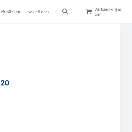
Din kundkorg är
äckmärken
tom
120