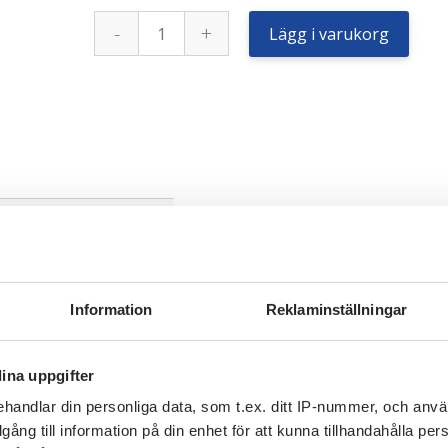
Ascenso
-
+
18.40
Lägg i varukorg
-
34
8pr
TDB120
mängd
Information
Reklaminställningar
ina uppgifter
handlar din personliga data, som t.ex. ditt IP-nummer, och anv
illgång till information på din enhet för att kunna tillhandahålla pe