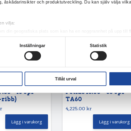
, åskådarinsikter och produktutveckling. Du kan själv välja vilk
n vilja:
om din geografiska plats som kan ha en noggrannhet på upp till f
genom att aktivt skanna den för specifika kännetecken (fingeravt
Inställningar
Statistik
rsonliga uppgifter behandlas och ställ in dina preferenser i
deta
ke när som helst från cookie-förklaringen.
e för att anpassa innehållet och annonserna till användarna, tillh
vår trafik. Vi vidarebefordrar även sådana identifierare och anna
Tillåt urval
nnons- och analysföretag som vi samarbetar med. Dessa kan i sin
har tillhandahållit eller som de har samlat in när du har använt 
7.50 – 16 8pr
Petlas 13.60 – 36 8pr
-ribb)
TA60
r
4,225.00
kr
Lägg i varukorg
Lägg i varukorg