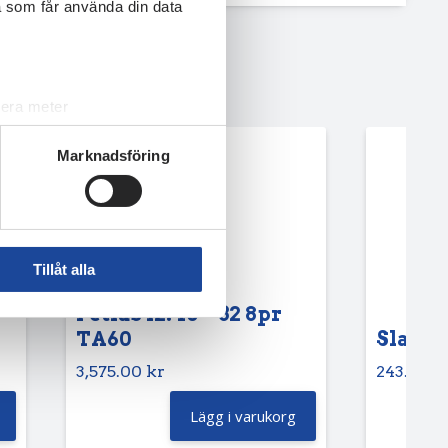
a som får använda din data
lera meter
ryck)
Marknadsföring
ljsektionen
. Du kan ändra
andahålla funktioner för
n information från din enhet
Tillåt alla
 tur kombinera informationen
deras tjänster.
Petlas 12.40 – 32 8pr
TA60
Slang 6
3,575.00
kr
243.75
k
Lägg i varukorg