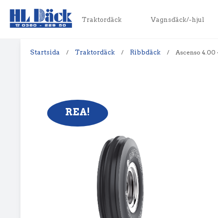
Traktordäck
Vagnsdäck/-hjul
Startsida
/
Traktordäck
/
Ribbdäck
/
Ascenso 4.00 –
REA!