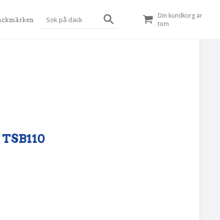
Din kundkorg är
äckmärken
tom
b TSB110