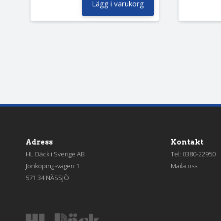
Lägg i varukorg
Adress
Kontakt
HL Däck i Sverige AB
Tel:
0380-22950
Jönköpingsvägen 1
Maila oss
571 34 NÄSSJÖ