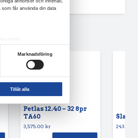
rsonliga annonser och innehåll,
a som får använda din data
lera meter
ryck)
Marknadsföring
ljsektionen
. Du kan ändra
andahålla funktioner för
n information från din enhet
Tillåt alla
 tur kombinera informationen
deras tjänster.
Petlas 12.40 – 32 8pr
TA60
Slang 6
3,575.00
kr
243.75
k