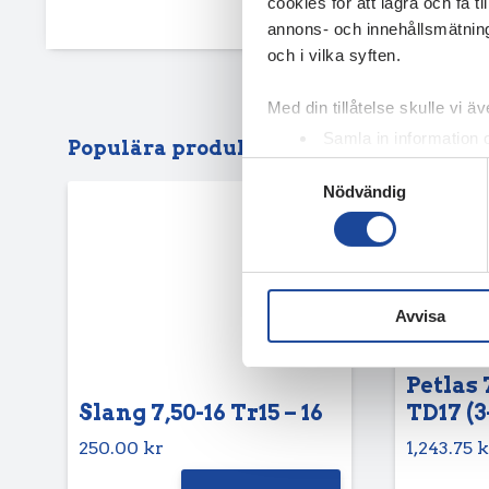
cookies för att lagra och få t
annons- och innehållsmätning
och i vilka syften.
Med din tillåtelse skulle vi äve
Samla in information 
Populära produkter
Identifiera din enhet 
Samtyckesval
Nödvändig
Ta reda på mer om hur dina pe
eller dra tillbaka ditt samtyc
Vi använder enhetsidentifierar
sociala medier och analysera 
Avvisa
till de sociala medier och a
med annan information som du 
Petlas 
Slang 7,50-16 Tr15 – 16
TD17 (3
250.00
kr
1,243.75
k