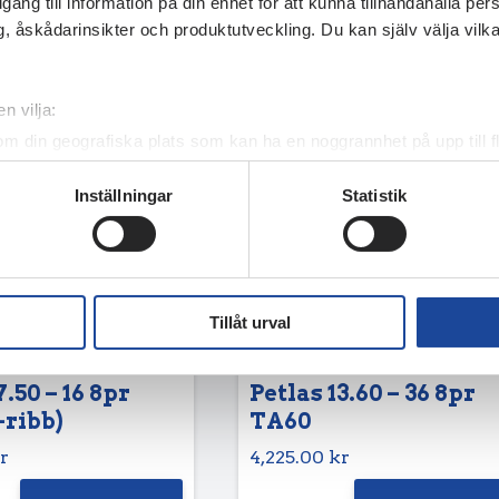
illgång till information på din enhet för att kunna tillhandahålla pe
, åskådarinsikter och produktutveckling. Du kan själv välja vilk
n vilja:
om din geografiska plats som kan ha en noggrannhet på upp till f
genom att aktivt skanna den för specifika kännetecken (fingeravt
Inställningar
Statistik
rsonliga uppgifter behandlas och ställ in dina preferenser i
deta
ke när som helst från cookie-förklaringen.
e för att anpassa innehållet och annonserna till användarna, tillh
vår trafik. Vi vidarebefordrar även sådana identifierare och anna
Tillåt urval
nnons- och analysföretag som vi samarbetar med. Dessa kan i sin
har tillhandahållit eller som de har samlat in när du har använt 
7.50 – 16 8pr
Petlas 13.60 – 36 8pr
-ribb)
TA60
r
4,225.00
kr