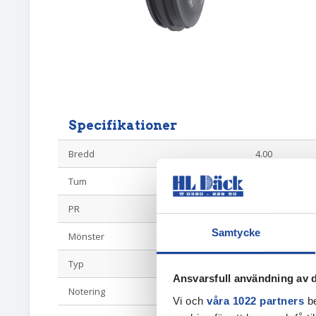
Specifikationer
Bredd
4.00
Tum
19
PR
6
Samtycke
Mönster
3 ribb
Typ
Ribbdäck
Ansvarsfull användning av d
Notering
TSB110
Vi och
våra 1022 partners
be