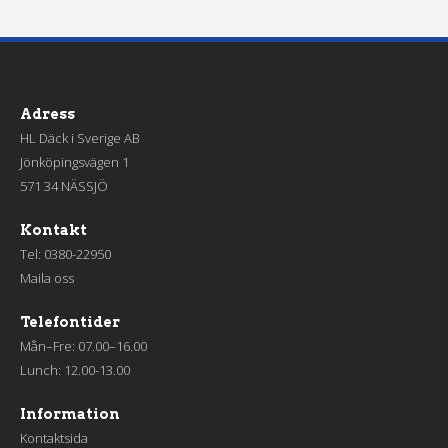
Adress
HL Däck i Sverige AB
Jönköpingsvägen 1
571 34 NÄSSJÖ
Kontakt
Tel:
0380-22950
Maila oss
Telefontider
Mån–Fre: 07.00–16.00
Lunch: 12.00-13.00
Information
Kontaktsida