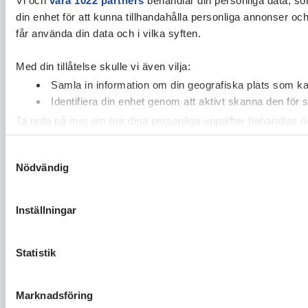
din enhet för att kunna tillhandahålla personliga annonser oc
får använda din data och i vilka syften.
Med din tillåtelse skulle vi även vilja:
Samla in information om din geografiska plats som kan
Identifiera din enhet genom att aktivt skanna den för 
Ta reda på mer om hur dina personliga uppgifter behandlas och
cookie-förklaringen.
Samtyckesval
Nödvändig
Vi använder enhetsidentifierare för att anpassa innehållet och
vidarebefordrar även sådana identifierare och annan informa
sin tur kombinera informationen med annan information som du 
Inställningar
Statistik
Marknadsföring