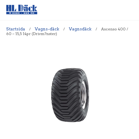
Startsida
/
Vagns-däck
/
Vagnsdäck
/
Ascenso 400 /
60 – 15,5 14pr (Drivm?nster)