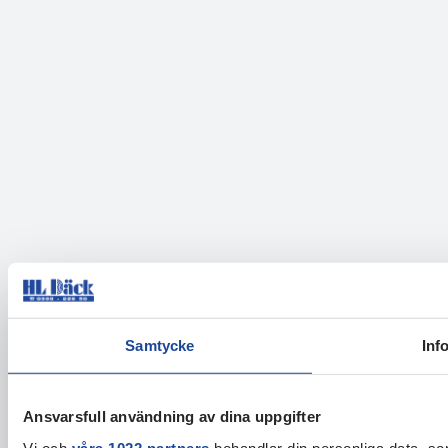
Samtycke
Inf
Ansvarsfull användning av dina uppgifter
Vi och
våra 1022 partners
behandlar din personliga data, som