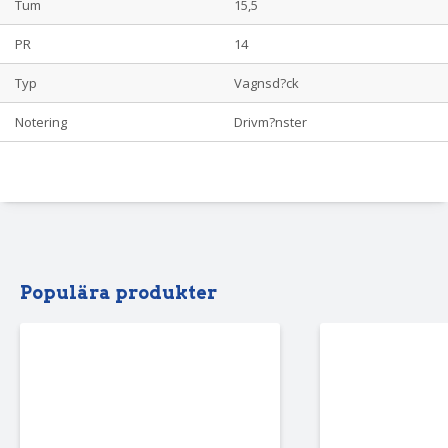
Tum
15,5
PR
14
Typ
Vagnsd?ck
Notering
Drivm?nster
Populära produkter