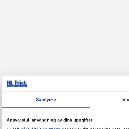
Samtycke
Inf
Ansvarsfull användning av dina uppgifter
Vi och
våra 1022 partners
behandlar din personliga data, som