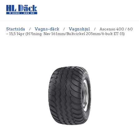
Startsida
/
Vagns-däck
/
Vagnshjul
/
Ascenso 400 / 60
– 15,5 14pr (H?lning: Nav 161mm/Bultcirkel 205mm/6-bult ET-15)