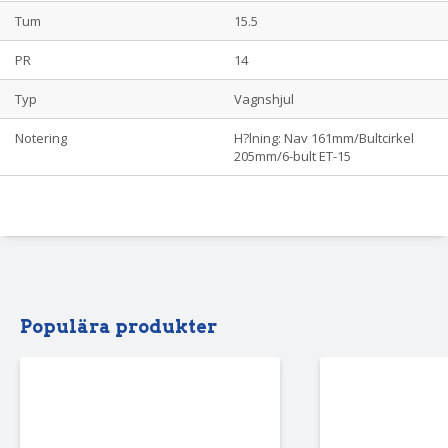
Tum
15.5
PR
14
Typ
Vagnshjul
Notering
H?lning: Nav 161mm/Bultcirkel
205mm/6-bult ET-15
Populära produkter