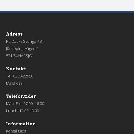
Adress
HL Däck i Sverige AB
Jönköpingsvägen 1
571 34 NÄSSJÖ
Kontakt
Tel:
0380-22950
Maila oss
Telefontider
Mån–Fre: 07.00–16.00
Lunch: 12.00-13.00
Information
Kontaktsida