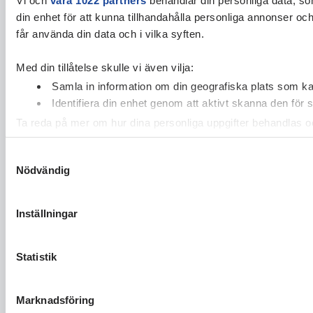
din enhet för att kunna tillhandahålla personliga annonser oc
får använda din data och i vilka syften.
Med din tillåtelse skulle vi även vilja:
Samla in information om din geografiska plats som kan
Identifiera din enhet genom att aktivt skanna den för 
Ta reda på mer om hur dina personliga uppgifter behandlas och
cookie-förklaringen.
Samtyckesval
Nödvändig
Vi använder enhetsidentifierare för att anpassa innehållet och
vidarebefordrar även sådana identifierare och annan informa
sin tur kombinera informationen med annan information som du 
Inställningar
Statistik
Marknadsföring