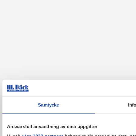
Samtycke
Inf
Ansvarsfull användning av dina uppgifter
Vi och
våra 1022 partners
behandlar din personliga data, som