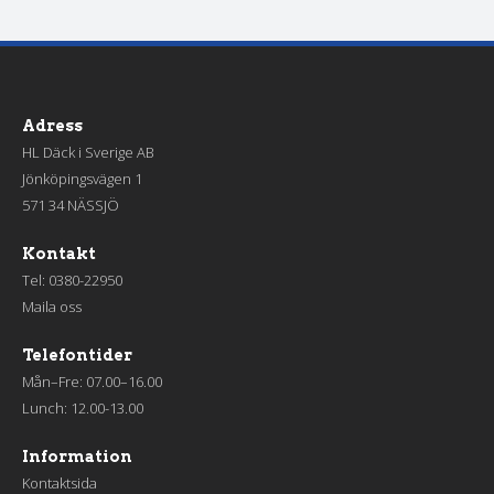
Adress
HL Däck i Sverige AB
Jönköpingsvägen 1
571 34 NÄSSJÖ
Kontakt
Tel:
0380-22950
Maila oss
Telefontider
Mån–Fre: 07.00–16.00
Lunch: 12.00-13.00
Information
Kontaktsida