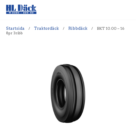
Startsida
/
Traktordäck
/
Ribbdäck
/
BKT 10.00 – 16
8pr 3ribb