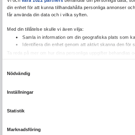
din enhet för att kunna tillhandahålla personliga annonser oc
får använda din data och i vilka syften.
Med din tillåtelse skulle vi även vilja:
Samla in information om din geografiska plats som kan
Identifiera din enhet genom att aktivt skanna den för 
Ta reda på mer om hur dina personliga uppgifter behandlas och
cookie-förklaringen.
Samtyckesval
Nödvändig
Vi använder enhetsidentifierare för att anpassa innehållet och
vidarebefordrar även sådana identifierare och annan informa
sin tur kombinera informationen med annan information som du 
Inställningar
Statistik
Marknadsföring