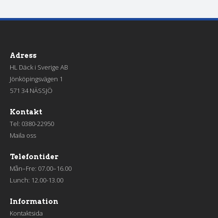
Adress
HL Däck i Sverige AB
Jönköpingsvägen 1
571 34 NÄSSJÖ
Kontakt
Tel:
0380-22950
Maila oss
Telefontider
Mån–Fre: 07.00–16.00
Lunch: 12.00-13.00
Information
Kontaktsida