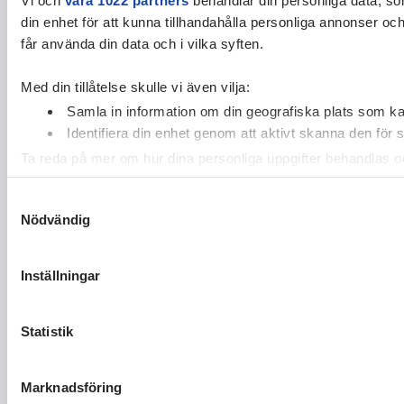
din enhet för att kunna tillhandahålla personliga annonser oc
får använda din data och i vilka syften.
Med din tillåtelse skulle vi även vilja:
Samla in information om din geografiska plats som kan
Identifiera din enhet genom att aktivt skanna den för 
Ta reda på mer om hur dina personliga uppgifter behandlas och
cookie-förklaringen.
Samtyckesval
Nödvändig
Vi använder enhetsidentifierare för att anpassa innehållet och
vidarebefordrar även sådana identifierare och annan informa
sin tur kombinera informationen med annan information som du 
Inställningar
Statistik
Marknadsföring