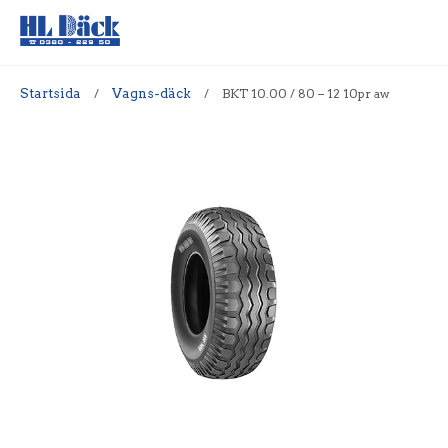
Startsida
/
Vagns-däck
/
BKT 10.00 / 80 – 12 10pr aw