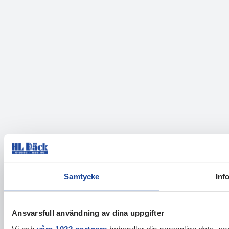
Samtycke
Inf
Ansvarsfull användning av dina uppgifter
Vi och
våra 1022 partners
behandlar din personliga data, som