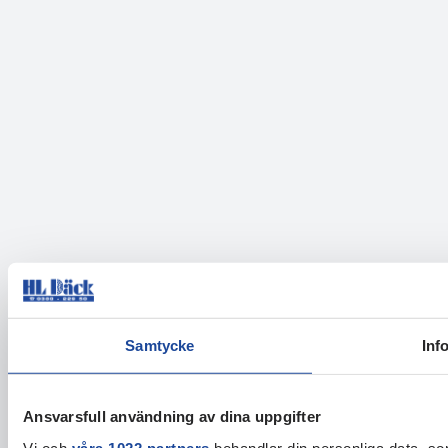
Samtycke
Inf
Ansvarsfull användning av dina uppgifter
Vi och
våra 1022 partners
behandlar din personliga data, som