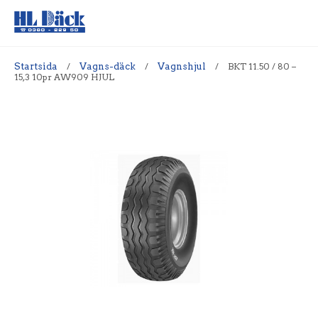
Startsida
/
Vagns-däck
/
Vagnshjul
/
BKT 11.50 / 80 –
15,3 10pr AW909 HJUL