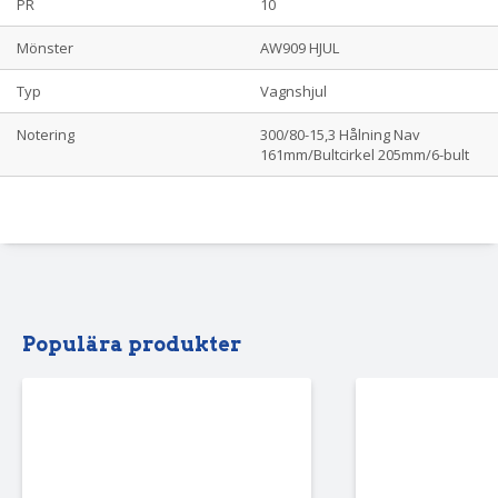
PR
10
Mönster
AW909 HJUL
Typ
Vagnshjul
Notering
300/80-15,3 Hålning Nav
161mm/Bultcirkel 205mm/6-bult
Populära produkter