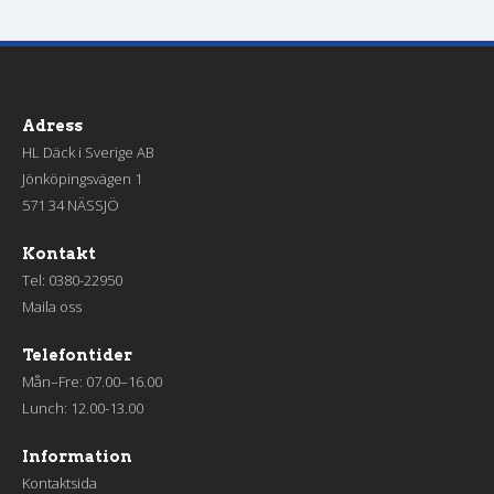
Adress
HL Däck i Sverige AB
Jönköpingsvägen 1
571 34 NÄSSJÖ
Kontakt
Tel:
0380-22950
Maila oss
Telefontider
Mån–Fre: 07.00–16.00
Lunch: 12.00-13.00
Information
Kontaktsida