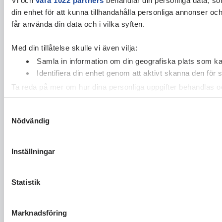
din enhet för att kunna tillhandahålla personliga annonser oc
får använda din data och i vilka syften.
Med din tillåtelse skulle vi även vilja:
Samla in information om din geografiska plats som kan
Identifiera din enhet genom att aktivt skanna den för 
Ta reda på mer om hur dina personliga uppgifter behandlas och
cookie-förklaringen.
Samtyckesval
Nödvändig
Vi använder enhetsidentifierare för att anpassa innehållet och
vidarebefordrar även sådana identifierare och annan informa
sin tur kombinera informationen med annan information som du 
Inställningar
Statistik
Marknadsföring