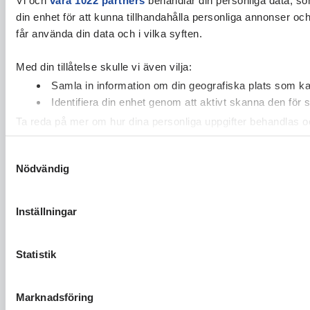
din enhet för att kunna tillhandahålla personliga annonser oc
får använda din data och i vilka syften.
Med din tillåtelse skulle vi även vilja:
Samla in information om din geografiska plats som kan
Identifiera din enhet genom att aktivt skanna den för 
Ta reda på mer om hur dina personliga uppgifter behandlas och
cookie-förklaringen.
Samtyckesval
Nödvändig
Vi använder enhetsidentifierare för att anpassa innehållet och
vidarebefordrar även sådana identifierare och annan informa
sin tur kombinera informationen med annan information som du 
Inställningar
Statistik
Marknadsföring