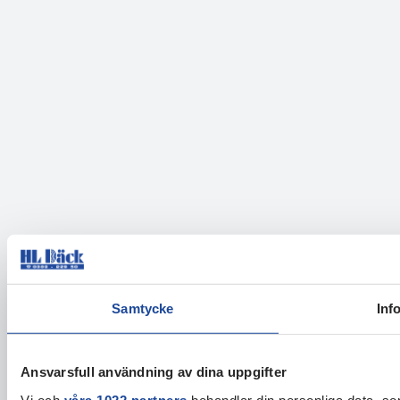
Samtycke
Inf
Ansvarsfull användning av dina uppgifter
Vi och
våra 1022 partners
behandlar din personliga data, som