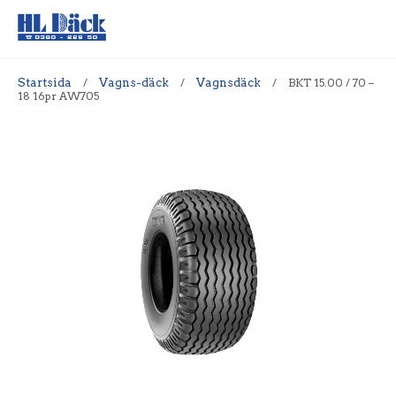
Startsida
/
Vagns-däck
/
Vagnsdäck
/
BKT 15.00 / 70 –
18 16pr AW705