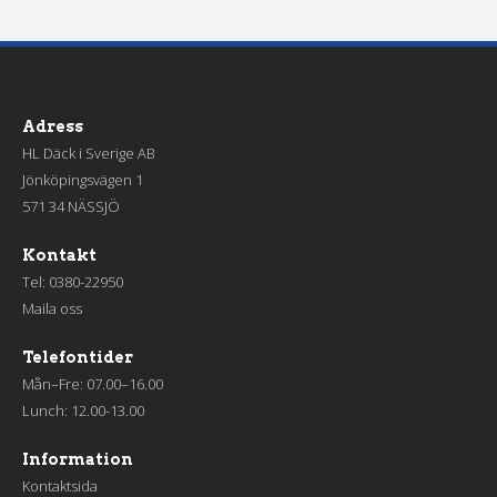
Adress
HL Däck i Sverige AB
Jönköpingsvägen 1
571 34 NÄSSJÖ
Kontakt
Tel:
0380-22950
Maila oss
Telefontider
Mån–Fre: 07.00–16.00
Lunch: 12.00-13.00
Information
Kontaktsida