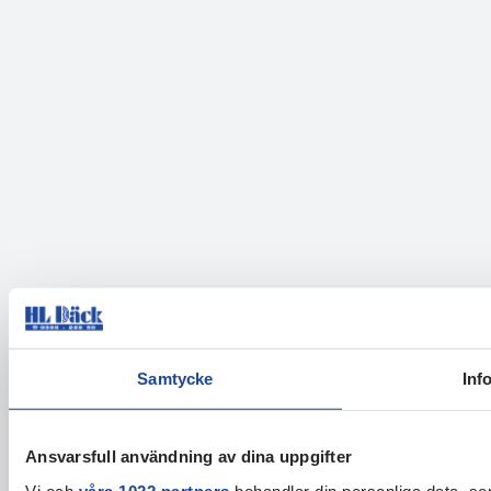
Samtycke
Inf
Ansvarsfull användning av dina uppgifter
Vi och
våra 1022 partners
behandlar din personliga data, som