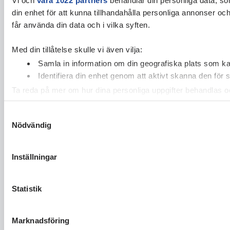
din enhet för att kunna tillhandahålla personliga annonser oc
får använda din data och i vilka syften.
Med din tillåtelse skulle vi även vilja:
Samla in information om din geografiska plats som kan
Identifiera din enhet genom att aktivt skanna den för 
Ta reda på mer om hur dina personliga uppgifter behandlas och
cookie-förklaringen.
Samtyckesval
Nödvändig
Vi använder enhetsidentifierare för att anpassa innehållet och
vidarebefordrar även sådana identifierare och annan informa
sin tur kombinera informationen med annan information som du 
Inställningar
Statistik
Marknadsföring