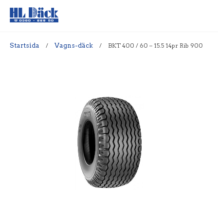
Startsida
/
Vagns-däck
/
BKT 400 / 60 – 15.5 14pr Rib 900