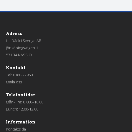
Adress
HL Däck i Sverige AB
Jönköpingsvägen 1
571 34 NÄSSJÖ
Kontakt
Tel:
0380-22950
Maila oss
Telefontider
Mån–Fre: 07.00–16.00
Lunch: 12.00-13.00
Information
Kontaktsida