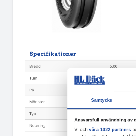
Specifikationer
Bredd
5.00
Tum
15
PR
4
Samtycke
Mönster
3ribb
Typ
Ribbdäck
Ansvarsfull användning av d
Notering
TF9090
Vi och
våra 1022 partners
be