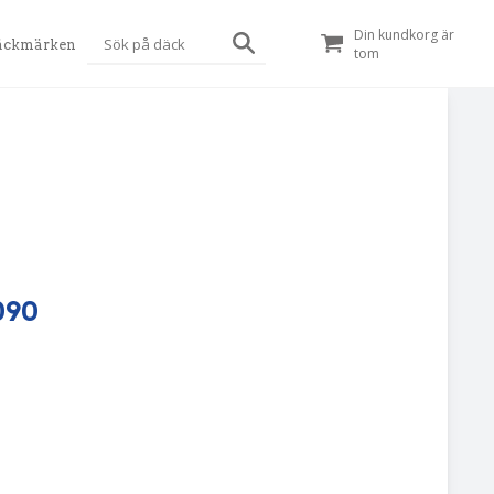
Din kundkorg är
äckmärken
tom
090