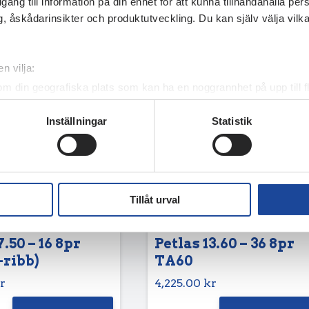
illgång till information på din enhet för att kunna tillhandahålla pe
, åskådarinsikter och produktutveckling. Du kan själv välja vilk
n vilja:
om din geografiska plats som kan ha en noggrannhet på upp till f
genom att aktivt skanna den för specifika kännetecken (fingeravt
Inställningar
Statistik
rsonliga uppgifter behandlas och ställ in dina preferenser i
deta
ke när som helst från cookie-förklaringen.
e för att anpassa innehållet och annonserna till användarna, tillh
vår trafik. Vi vidarebefordrar även sådana identifierare och anna
Tillåt urval
nnons- och analysföretag som vi samarbetar med. Dessa kan i sin
har tillhandahållit eller som de har samlat in när du har använt 
7.50 – 16 8pr
Petlas 13.60 – 36 8pr
-ribb)
TA60
r
4,225.00
kr