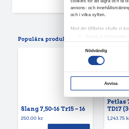
cookies för att lagra och få t
annons- och innehållsmätning
och i vilka syften.
Med din tillåtelse skulle vi äve
Samla in information 
Populära produkter
Identifiera din enhet 
Samtyckesval
Nödvändig
Ta reda på mer om hur dina pe
eller dra tillbaka ditt samtyc
Vi använder enhetsidentifierar
sociala medier och analysera 
Avvisa
till de sociala medier och a
med annan information som du 
Petlas 
Slang 7,50-16 Tr15 – 16
TD17 (3
250.00
kr
1,243.75
k