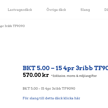
Lastvagnsdäck
Övriga däck
Slang
D
 4pr 3ribb TF9090
BKT 5.00 – 15 4pr 3ribb TF9
570.00
kr
Exklusive. moms & miljöavgifter
BKT 5.00 – 15 4pr 3ribb TF9090
För slang till detta däck klicka här