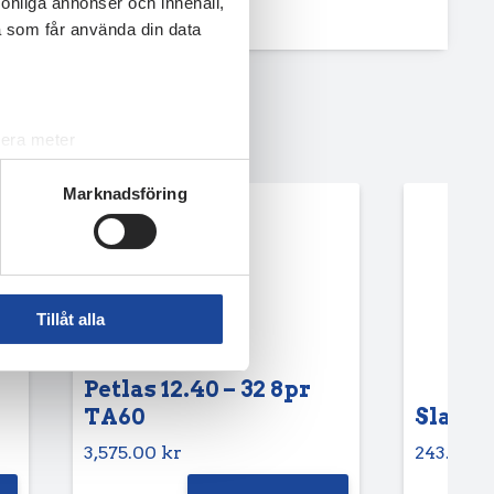
rsonliga annonser och innehåll,
a som får använda din data
lera meter
ryck)
Marknadsföring
ljsektionen
. Du kan ändra
andahålla funktioner för
n information från din enhet
Tillåt alla
 tur kombinera informationen
deras tjänster.
Petlas 12.40 – 32 8pr
TA60
Slang 6
3,575.00
kr
243.75
k