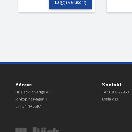
Lägg i varukorg
Adress
Kontakt
HL Däck i Sverige AB
Tel:
0380-22950
Jönköpingsvägen 1
Maila oss
571 34 NÄSSJÖ