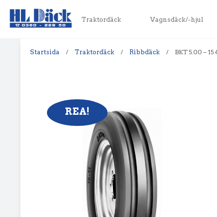
Traktordäck
Vagnsdäck/-hjul
Startsida
/
Traktordäck
/
Ribbdäck
/
BKT 5.00 – 15
REA!