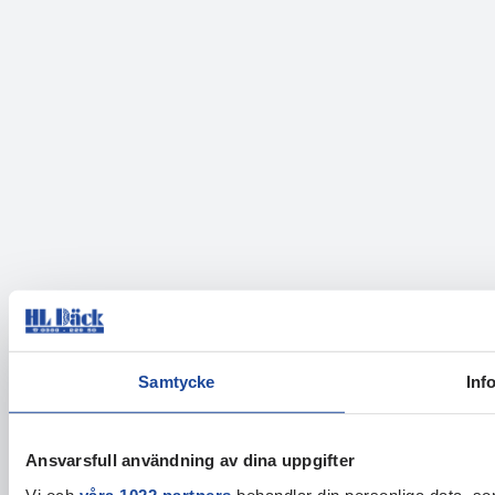
Samtycke
Inf
Ansvarsfull användning av dina uppgifter
Vi och
våra 1022 partners
behandlar din personliga data, som