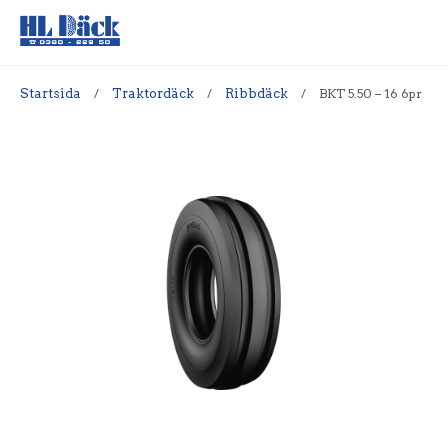
Startsida
/
Traktordäck
/
Ribbdäck
/
BKT 5.50 – 16 6pr