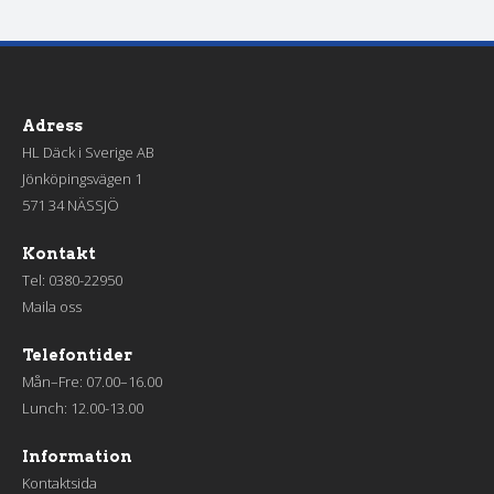
Adress
HL Däck i Sverige AB
Jönköpingsvägen 1
571 34 NÄSSJÖ
Kontakt
Tel:
0380-22950
Maila oss
Telefontider
Mån–Fre: 07.00–16.00
Lunch: 12.00-13.00
Information
Kontaktsida