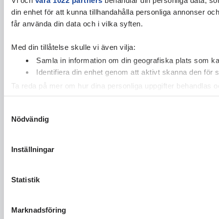
din enhet för att kunna tillhandahålla personliga annonser oc
får använda din data och i vilka syften.
Med din tillåtelse skulle vi även vilja:
Samla in information om din geografiska plats som kan
Identifiera din enhet genom att aktivt skanna den för 
Ta reda på mer om hur dina personliga uppgifter behandlas och
cookie-förklaringen.
Samtyckesval
Nödvändig
Vi använder enhetsidentifierare för att anpassa innehållet och
vidarebefordrar även sådana identifierare och annan informa
sin tur kombinera informationen med annan information som du 
Inställningar
Statistik
Marknadsföring