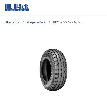
Startsida
/
Vagns-däck
/
BKT 6.00 / – – 16 6pr