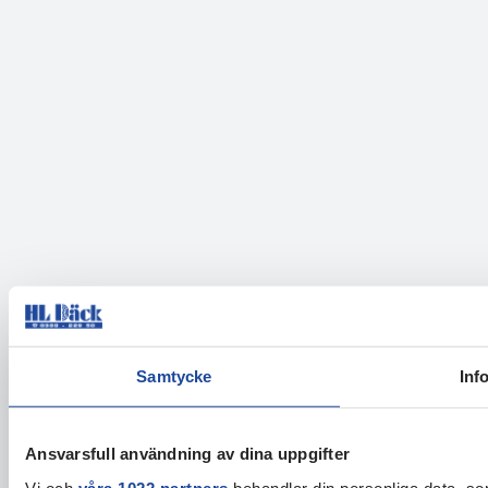
Samtycke
Inf
Ansvarsfull användning av dina uppgifter
Vi och
våra 1022 partners
behandlar din personliga data, som