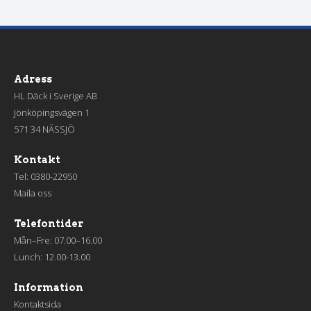
Adress
HL Däck i Sverige AB
Jönköpingsvägen 1
571 34 NÄSSJÖ
Kontakt
Tel:
0380-22950
Maila oss
Telefontider
Mån–Fre: 07.00–16.00
Lunch: 12.00-13.00
Information
Kontaktsida