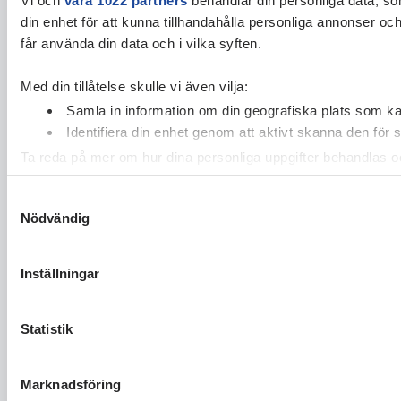
din enhet för att kunna tillhandahålla personliga annonser oc
får använda din data och i vilka syften.
Med din tillåtelse skulle vi även vilja:
Samla in information om din geografiska plats som kan
Identifiera din enhet genom att aktivt skanna den för 
Ta reda på mer om hur dina personliga uppgifter behandlas och
cookie-förklaringen.
Samtyckesval
Nödvändig
Vi använder enhetsidentifierare för att anpassa innehållet och
vidarebefordrar även sådana identifierare och annan informa
sin tur kombinera informationen med annan information som du 
Inställningar
Statistik
Marknadsföring