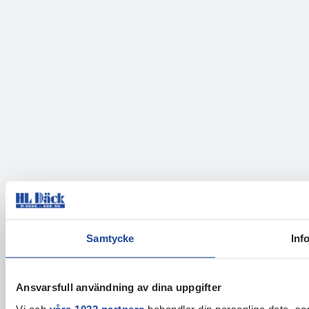
Samtycke
Inf
Ansvarsfull användning av dina uppgifter
Vi och
våra 1022 partners
behandlar din personliga data, som