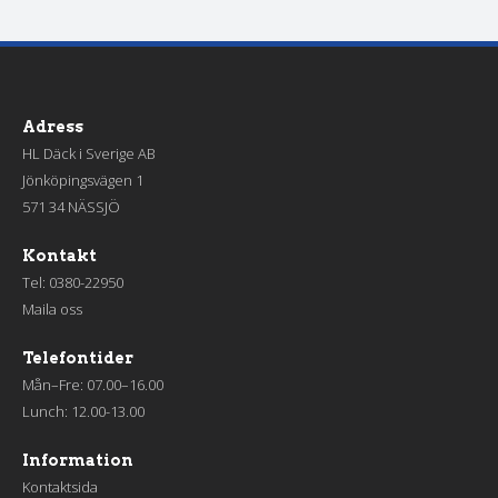
Adress
HL Däck i Sverige AB
Jönköpingsvägen 1
571 34 NÄSSJÖ
Kontakt
Tel:
0380-22950
Maila oss
Telefontider
Mån–Fre: 07.00–16.00
Lunch: 12.00-13.00
Information
Kontaktsida