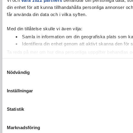
din enhet för att kunna tillhandahålla personliga annonser oc
får använda din data och i vilka syften.
Med din tillåtelse skulle vi även vilja:
Samla in information om din geografiska plats som kan
Identifiera din enhet genom att aktivt skanna den för 
Ta reda på mer om hur dina personliga uppgifter behandlas och
cookie-förklaringen.
Samtyckesval
Nödvändig
Vi använder enhetsidentifierare för att anpassa innehållet och
vidarebefordrar även sådana identifierare och annan informa
sin tur kombinera informationen med annan information som du 
Inställningar
Statistik
Marknadsföring