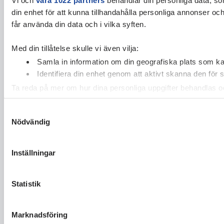
din enhet för att kunna tillhandahålla personliga annonser oc
får använda din data och i vilka syften.
Med din tillåtelse skulle vi även vilja:
Samla in information om din geografiska plats som kan
Identifiera din enhet genom att aktivt skanna den för 
Ta reda på mer om hur dina personliga uppgifter behandlas och
cookie-förklaringen.
Samtyckesval
Nödvändig
Vi använder enhetsidentifierare för att anpassa innehållet och
vidarebefordrar även sådana identifierare och annan informa
sin tur kombinera informationen med annan information som du 
Inställningar
Statistik
Marknadsföring