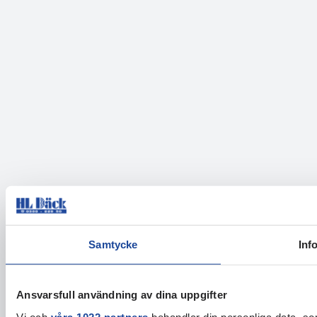
Samtycke
Inf
Ansvarsfull användning av dina uppgifter
Vi och
våra 1022 partners
behandlar din personliga data, som