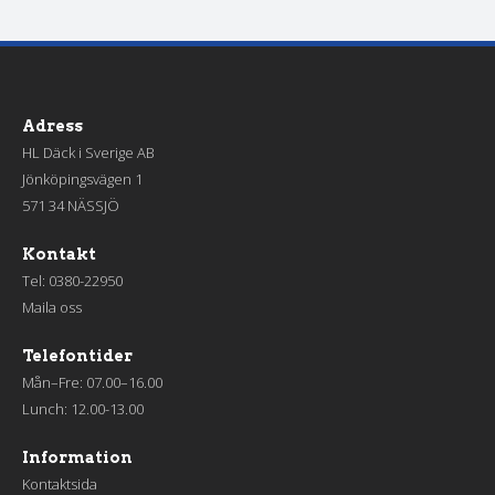
Adress
HL Däck i Sverige AB
Jönköpingsvägen 1
571 34 NÄSSJÖ
Kontakt
Tel:
0380-22950
Maila oss
Telefontider
Mån–Fre: 07.00–16.00
Lunch: 12.00-13.00
Information
Kontaktsida