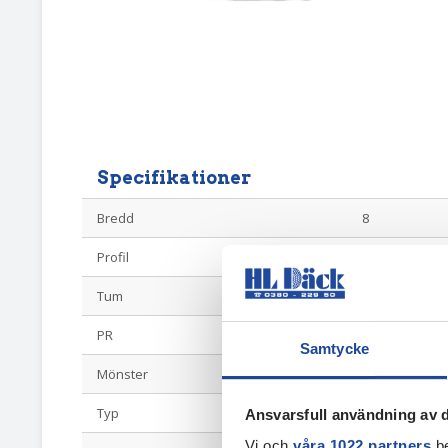
Specifikationer
Bredd
8
Profil
8
Tum
22.5
PR
8
Samtycke
Mönster
Rull
Typ
LV-radial
Ansvarsfull användning av d
Vi och
våra 1022 partners
be