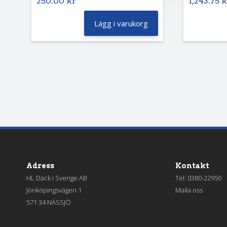
250.00
kr
1,243.75
k
Lägg i varukorg
Adress
Kontakt
HL Däck i Sverige AB
Tel:
0380-22950
Jönköpingsvägen 1
Maila oss
571 34 NÄSSJÖ