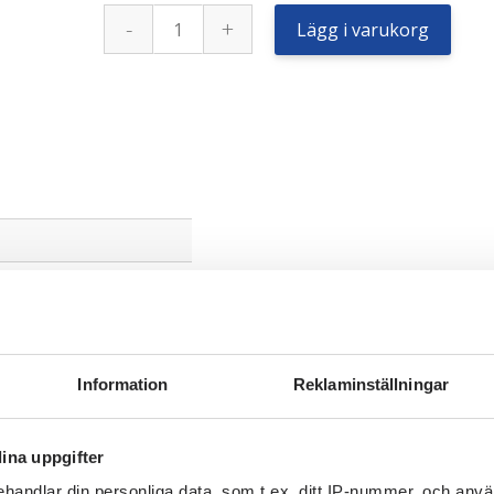
Continental
-
+
8
Lägg i varukorg
/
-
-
22,5
-
pr
Rull
(RS415
gammal
dot)
mängd
Information
Reklaminställningar
ina uppgifter
handlar din personliga data, som t.ex. ditt IP-nummer, och anv