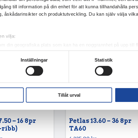
 dot
illgång till information på din enhet för att kunna tillhandahålla pe
, åskådarinsikter och produktutveckling. Du kan själv välja vilk
n vilja:
om din geografiska plats som kan ha en noggrannhet på upp till f
genom att aktivt skanna den för specifika kännetecken (fingeravt
Inställningar
Statistik
rsonliga uppgifter behandlas och ställ in dina preferenser i
deta
ke när som helst från cookie-förklaringen.
e för att anpassa innehållet och annonserna till användarna, tillh
vår trafik. Vi vidarebefordrar även sådana identifierare och anna
Tillåt urval
nnons- och analysföretag som vi samarbetar med. Dessa kan i sin
har tillhandahållit eller som de har samlat in när du har använt 
7.50 – 16 8pr
Petlas 13.60 – 36 8pr
-ribb)
TA60