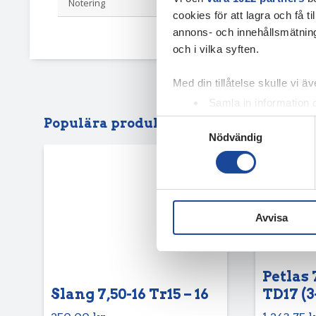
Notering
RS415 gammal
cookies för att lagra och få t
annons- och innehållsmätning
och i vilka syften.
Med din tillåtelse skulle vi äve
Samla in information 
Identifiera din enhet 
Populära produkter
Samtyckesval
Nödvändig
Ta reda på mer om hur dina pe
eller dra tillbaka ditt samtyc
Vi använder enhetsidentifierar
sociala medier och analysera 
Avvisa
till de sociala medier och a
med annan information som du 
Petlas 
Slang 7,50-16 Tr15 – 16
TD17 (3