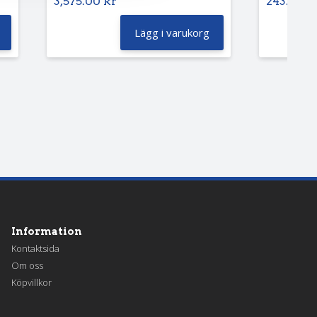
3,575.00
kr
243.75
k
Lägg i varukorg
Information
Kontaktsida
Om oss
Köpvillkor