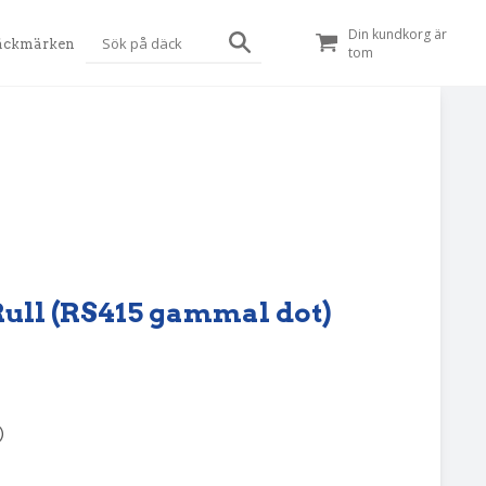
Din kundkorg är
äckmärken
tom
r Rull (RS415 gammal dot)
)