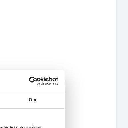
Om
änder teknologi såsom