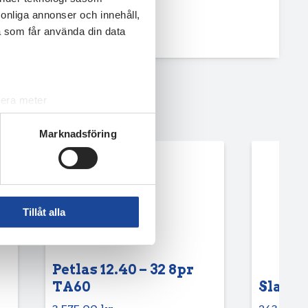
rsonliga annonser och innehåll,
a som får använda din data
lera meter
ryck)
Marknadsföring
ljsektionen
. Du kan ändra
andahålla funktioner för
n information från din enhet
Tillåt alla
 tur kombinera informationen
deras tjänster.
Petlas 12.40 – 32 8pr
TA60
Slang 6