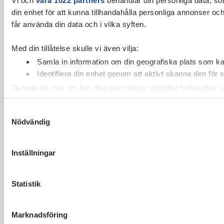
din enhet för att kunna tillhandahålla personliga annonser oc
får använda din data och i vilka syften.
Med din tillåtelse skulle vi även vilja:
Samla in information om din geografiska plats som kan
Identifiera din enhet genom att aktivt skanna den för 
Ta reda på mer om hur dina personliga uppgifter behandlas och
cookie-förklaringen.
Samtyckesval
Nödvändig
Vi använder enhetsidentifierare för att anpassa innehållet och
vidarebefordrar även sådana identifierare och annan informa
sin tur kombinera informationen med annan information som du 
Inställningar
Statistik
Marknadsföring