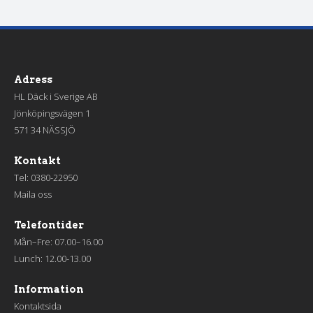
Adress
HL Däck i Sverige AB
Jönköpingsvägen 1
571 34 NÄSSJÖ
Kontakt
Tel:
0380-22950
Maila oss
Telefontider
Mån–Fre: 07.00–16.00
Lunch: 12.00-13.00
Information
Kontaktsida