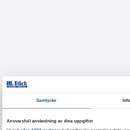
Samtycke
Inf
Ansvarsfull användning av dina uppgifter
Vi och
våra 1022 partners
behandlar din personliga data, som