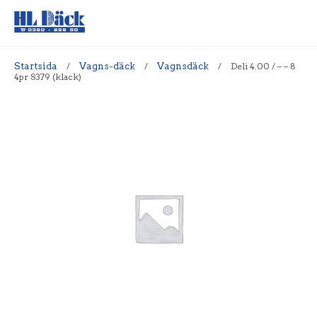
Startsida
/
Vagns-däck
/
Vagnsdäck
/
Deli 4.00 / – – 8
4pr S379 (klack)