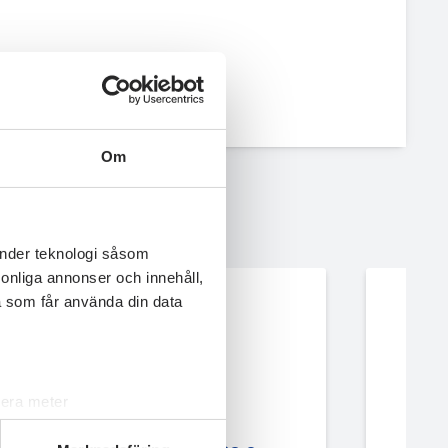
Om
änder teknologi såsom
rsonliga annonser och innehåll,
a som får använda din data
lera meter
ryck)