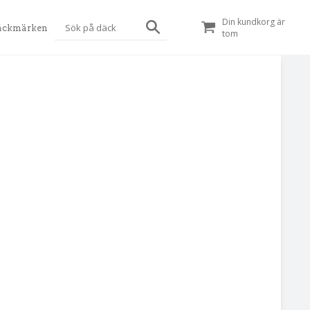
Din kundkorg är
äckmärken
tom