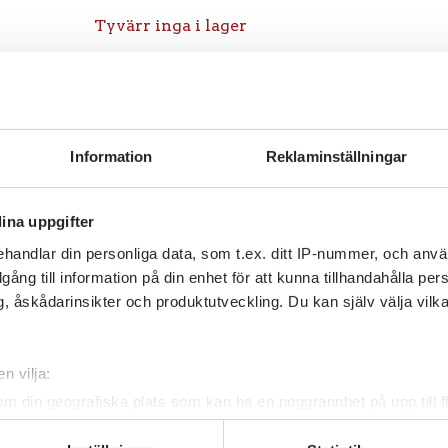
Tyvärr inga i lager
Information
Reklaminställningar
ina uppgifter
handlar din personliga data, som t.ex. ditt IP-nummer, och anv
illgång till information på din enhet för att kunna tillhandahålla pe
, åskådarinsikter och produktutveckling. Du kan själv välja vilk
n vilja:
om din geografiska plats som kan ha en noggrannhet på upp till f
genom att aktivt skanna den för specifika kännetecken (fingeravt