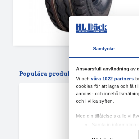
Samtycke
Ansvarsfull användning av d
Populära produkter
Vi och
våra 1022 partners
be
cookies för att lagra och få t
annons- och innehållsmätning
och i vilka syften.
Med din tillåtelse skulle vi äve
Samla in information 
Identifiera din enhet 
Samtyckesval