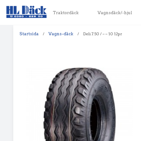
Traktordäck
Vagnsdäck/-hjul
Startsida
/
Vagns-däck
/
Deli 7.50 / – – 10 12pr