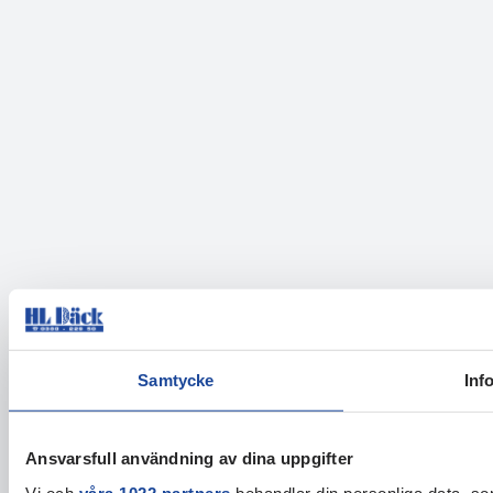
Samtycke
Inf
Ansvarsfull användning av dina uppgifter
Vi och
våra 1022 partners
behandlar din personliga data, som