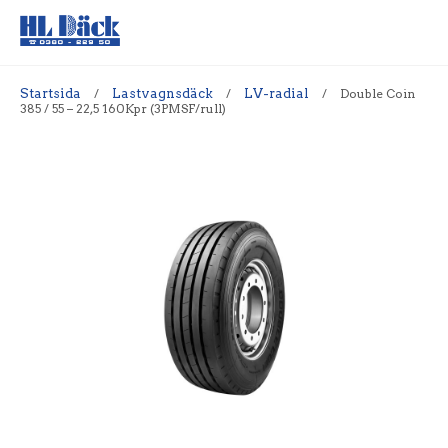
Startsida
/
Lastvagnsdäck
/
LV-radial
/
Double Coin
385 / 55 – 22,5 160Kpr (3PMSF/rull)