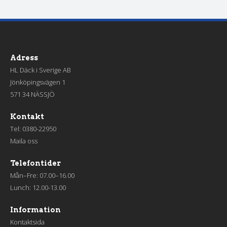
Adress
HL Däck i Sverige AB
Jönköpingsvägen 1
571 34 NÄSSJÖ
Kontakt
Tel:
0380-22950
Maila oss
Telefontider
Mån–Fre: 07.00–16.00
Lunch: 12.00-13.00
Information
Kontaktsida