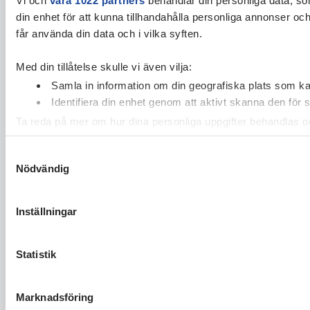
din enhet för att kunna tillhandahålla personliga annonser oc
får använda din data och i vilka syften.
Med din tillåtelse skulle vi även vilja:
Samla in information om din geografiska plats som kan
Identifiera din enhet genom att aktivt skanna den för 
Ta reda på mer om hur dina personliga uppgifter behandlas och
cookie-förklaringen.
Samtyckesval
Nödvändig
Vi använder enhetsidentifierare för att anpassa innehållet och
vidarebefordrar även sådana identifierare och annan informa
sin tur kombinera informationen med annan information som du 
Inställningar
Statistik
Marknadsföring