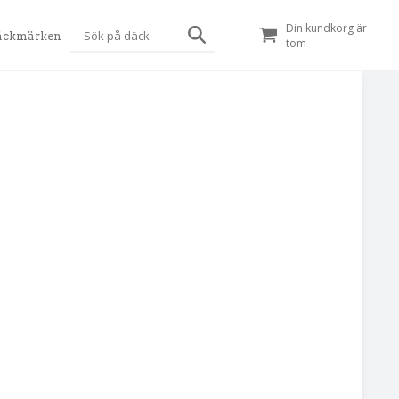
Din kundkorg är
äckmärken
tom