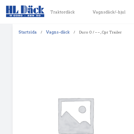
Traktordäck
Vagnsdäck/-hjul
Startsida
/
Vagns-däck
/
Duro 0 / – – , Cpr Trailer