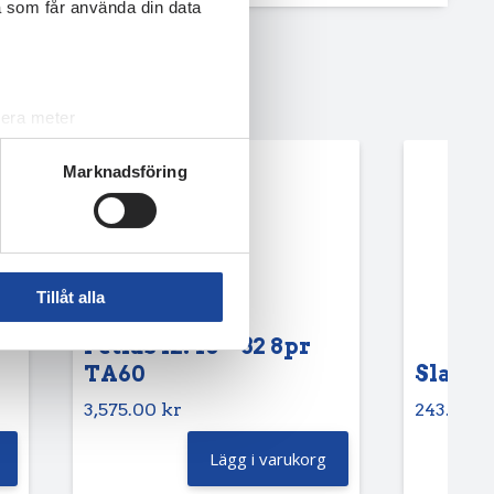
a som får använda din data
lera meter
ryck)
Marknadsföring
ljsektionen
. Du kan ändra
andahålla funktioner för
n information från din enhet
Tillåt alla
 tur kombinera informationen
deras tjänster.
Petlas 12.40 – 32 8pr
TA60
Slang 6
3,575.00
kr
243.75
k
Lägg i varukorg