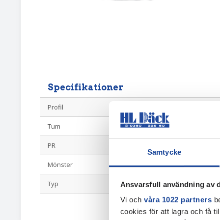
Specifikationer
Profil
8
Tum
16
PR
C
Samtycke
Mönster
Trailer
Typ
Vagnsdäck
Ansvarsfull användning av d
Vi och
våra 1022 partners
be
cookies för att lagra och få t