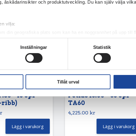
, åskådarinsikter och produktutveckling. Du kan själv välja vilk
n vilja:
om din geografiska plats som kan ha en noggrannhet på upp till f
genom att aktivt skanna den för specifika kännetecken (fingeravt
Inställningar
Statistik
rsonliga uppgifter behandlas och ställ in dina preferenser i
deta
ke när som helst från cookie-förklaringen.
e för att anpassa innehållet och annonserna till användarna, tillh
vår trafik. Vi vidarebefordrar även sådana identifierare och anna
Tillåt urval
nnons- och analysföretag som vi samarbetar med. Dessa kan i sin
har tillhandahållit eller som de har samlat in när du har använt 
7.50 – 16 8pr
Petlas 13.60 – 36 8pr
-ribb)
TA60
r
4,225.00
kr
Lägg i varukorg
Lägg i varukorg