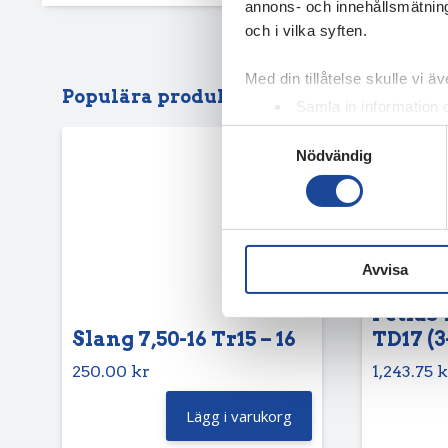
annons- och innehållsmätning
och i vilka syften.
Med din tillåtelse skulle vi äve
Populära produkter
Samla in information 
Identifiera din enhet 
Samtyckesval
Nödvändig
Ta reda på mer om hur dina pe
eller dra tillbaka ditt samtyc
Vi använder enhetsidentifierar
sociala medier och analysera 
Avvisa
till de sociala medier och a
med annan information som du 
Petlas 
Slang 7,50-16 Tr15 – 16
TD17 (3
250.00
kr
1,243.75
k
Lägg i varukorg