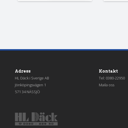
Adress
Kontakt
HL Däck i Sverige AB
Tel:
0380-22950
Jönköpingsvägen 1
Maila oss
571 34 NÄSSJÖ