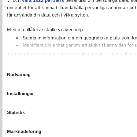
din enhet för att kunna tillhandahålla personliga annonser oc
får använda din data och i vilka syften.
Med din tillåtelse skulle vi även vilja:
Samla in information om din geografiska plats som kan
Identifiera din enhet genom att aktivt skanna den för 
Ta reda på mer om hur dina personliga uppgifter behandlas och
cookie-förklaringen.
Samtyckesval
Nödvändig
Vi använder enhetsidentifierare för att anpassa innehållet och
vidarebefordrar även sådana identifierare och annan informa
sin tur kombinera informationen med annan information som du 
Inställningar
Statistik
Marknadsföring