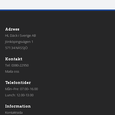
Adress
HL Däck i Sverige AB
Jönköpingsvägen 1
571 34 NÄSSJÖ
Kontakt
Tel:
0380-22950
Maila oss
Telefontider
Mån–Fre: 07.00–16.00
Lunch: 12.00-13.00
Information
Kontaktsida