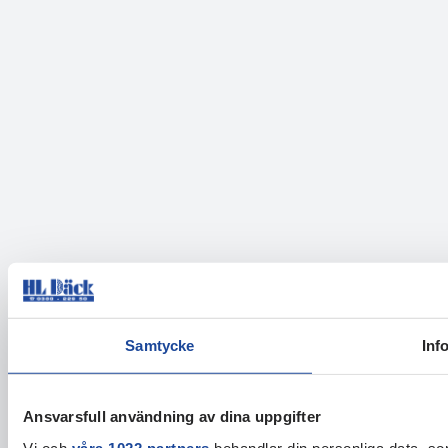
Samtycke
Inf
Ansvarsfull användning av dina uppgifter
Vi och
våra 1022 partners
behandlar din personliga data, som