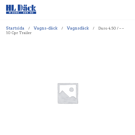
Startsida
/
Vagns-däck
/
Vagnsdäck
/
Duro 4.50 / – –
10 Cpr Trailer