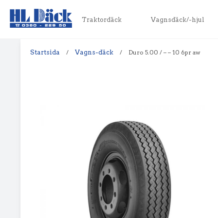
Traktordäck
Vagnsdäck/-hjul
Startsida
/
Vagns-däck
/
Duro 5.00 / – – 10 6pr aw