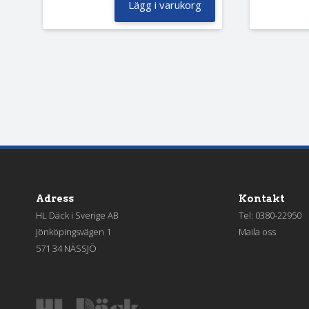
Lägg i varukorg
Adress
Kontakt
HL Däck i Sverige AB
Tel:
0380-22950
Jönköpingsvägen 1
Maila oss
571 34 NÄSSJÖ