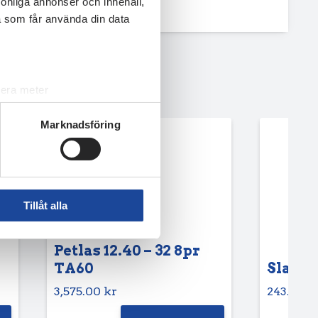
rsonliga annonser och innehåll,
a som får använda din data
lera meter
ryck)
Marknadsföring
ljsektionen
. Du kan ändra
andahålla funktioner för
n information från din enhet
Tillåt alla
 tur kombinera informationen
deras tjänster.
Petlas 12.40 – 32 8pr
TA60
Slang 6
3,575.00
kr
243.75
k