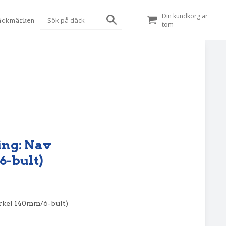
Din kundkorg är
äckmärken
tom
ning: Nav
-bult)
irkel 140mm/6-bult)