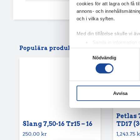
cookies för att lagra och få t
annons- och innehållsmätning
och i vilka syften.
Med din tillåtelse skulle vi äve
Samla in information 
Populära produkter
Identifiera din enhet 
Samtyckesval
Nödvändig
Ta reda på mer om hur dina pe
eller dra tillbaka ditt samtyc
Vi använder enhetsidentifierar
sociala medier och analysera 
Avvisa
till de sociala medier och a
med annan information som du 
Petlas 
Slang 7,50-16 Tr15 – 16
TD17 (3
250.00
kr
1,243.75
k