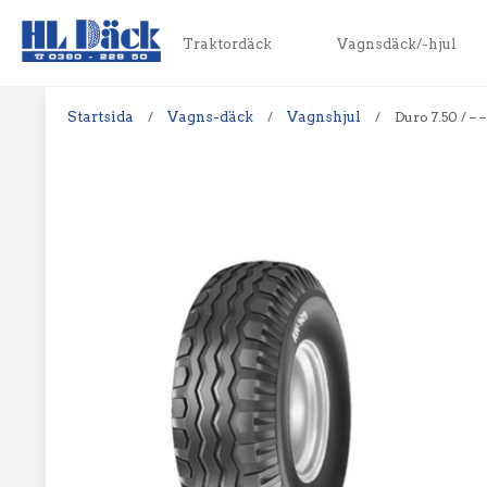
Traktordäck
Vagnsdäck/-hjul
Startsida
/
Vagns-däck
/
Vagnshjul
/
Duro 7.50 / –