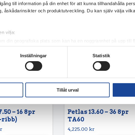
illgång till information på din enhet för att kunna tillhandahålla pe
, åskådarinsikter och produktutveckling. Du kan själv välja vilk
n vilja:
om din geografiska plats som kan ha en noggrannhet på upp till f
genom att aktivt skanna den för specifika kännetecken (fingeravt
Inställningar
Statistik
rsonliga uppgifter behandlas och ställ in dina preferenser i
deta
ke när som helst från cookie-förklaringen.
e för att anpassa innehållet och annonserna till användarna, tillh
vår trafik. Vi vidarebefordrar även sådana identifierare och anna
Tillåt urval
nnons- och analysföretag som vi samarbetar med. Dessa kan i sin
har tillhandahållit eller som de har samlat in när du har använt 
7.50 – 16 8pr
Petlas 13.60 – 36 8pr
-ribb)
TA60
r
4,225.00
kr