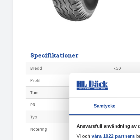
Specifikationer
Bredd
7.50
Profil
8
Tum
10
PR
12
Samtycke
Typ
Vagnshjul
Ansvarsfull användning av d
Notering
H?lning: Nav 
bult
Vi och
våra 1022 partners
be