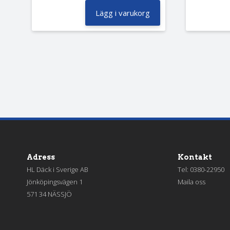
Lägg i varukorg
Adress
Kontakt
HL Däck i Sverige AB
Tel:
0380-22950
Jönköpingsvägen 1
Maila oss
571 34 NÄSSJÖ