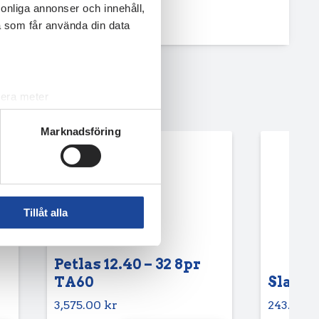
rsonliga annonser och innehåll,
a som får använda din data
lera meter
ryck)
Marknadsföring
ljsektionen
. Du kan ändra
andahålla funktioner för
n information från din enhet
Tillåt alla
 tur kombinera informationen
deras tjänster.
Petlas 12.40 – 32 8pr
TA60
Slang 6
3,575.00
kr
243.75
k