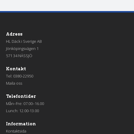
Adress
HL Däck i Sverige AB
Jönköpingsvägen 1
571 34 NÄSSJÖ
Kontakt
Tel:
0380-22950
Maila oss
Telefontider
Mån–Fre: 07.00–16.00
Lunch: 12.00-13.00
Information
Kontaktsida