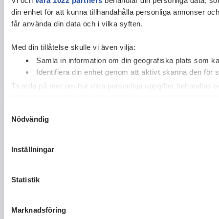
din enhet för att kunna tillhandahålla personliga annonser oc
får använda din data och i vilka syften.
Med din tillåtelse skulle vi även vilja:
Samla in information om din geografiska plats som kan
Identifiera din enhet genom att aktivt skanna den för 
Ta reda på mer om hur dina personliga uppgifter behandlas och
cookie-förklaringen.
Samtyckesval
Nödvändig
Vi använder enhetsidentifierare för att anpassa innehållet och
vidarebefordrar även sådana identifierare och annan informa
sin tur kombinera informationen med annan information som du 
Inställningar
Statistik
Marknadsföring