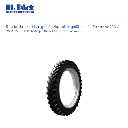
Startsida
/
Övrigt
/
Radodlingsdäck
/
Firestone 230 /
95 R 36 130D/145A2pr Row Crop Performer