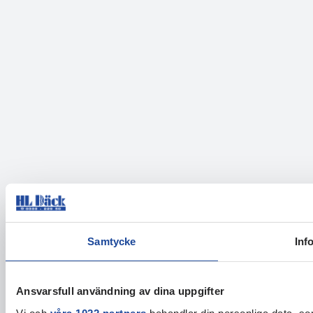
Samtycke
Inf
Ansvarsfull användning av dina uppgifter
Vi och
våra 1022 partners
behandlar din personliga data, som