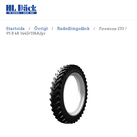
Startsida
/
Övrigt
/
Radodlingsdäck
/
Firestone 270 /
95 R 48 144D/158A2pr