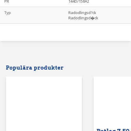
PR
144D/158A2
Typ
Radodlingsd?ck
Radodlingsd�ck
Populära produkter