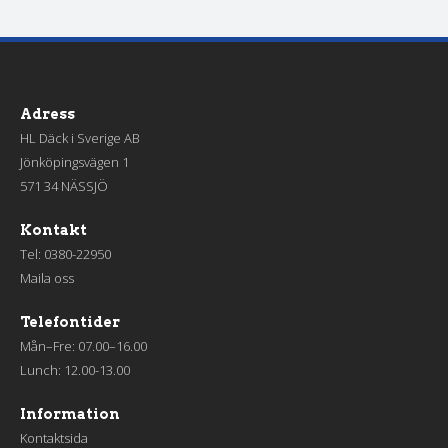
Adress
HL Däck i Sverige AB
Jönköpingsvägen 1
571 34 NÄSSJÖ
Kontakt
Tel:
0380-22950
Maila oss
Telefontider
Mån–Fre: 07.00–16.00
Lunch: 12.00-13.00
Information
Kontaktsida