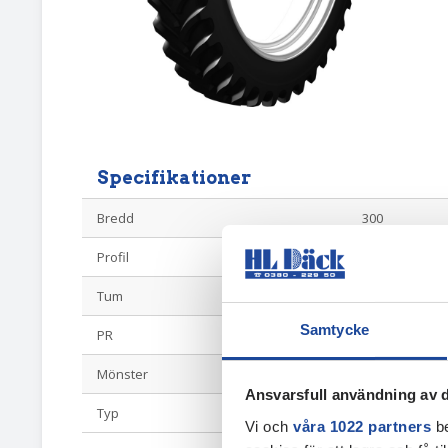
Specifikationer
Bredd
300
Profil
95
Tum
46
Samtycke
PR
148D/162A2
Mönster
Row Crop Per
Ansvarsfull användning av d
Typ
Radodlingsdä
Vi och
våra 1022 partners
be