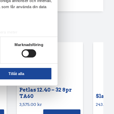
rsonliga annonser och innehåll,
a som får använda din data
lera meter
ryck)
Marknadsföring
ljsektionen
. Du kan ändra
andahålla funktioner för
n information från din enhet
Tillåt alla
 tur kombinera informationen
deras tjänster.
Petlas 12.40 – 32 8pr
TA60
Slang 6
3,575.00
kr
243.75
k