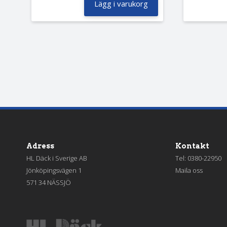
Lägg i varukorg
Adress
Kontakt
HL Däck i Sverige AB
Tel:
0380-22950
Jönköpingsvägen 1
Maila oss
571 34 NÄSSJÖ