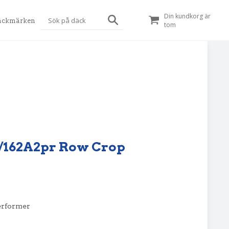
Din kundkorg är
äckmärken
tom
8D/162A2pr Row Crop
erformer