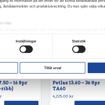
illgång till information på din enhet för att kunna tillhandahålla pe
, åskådarinsikter och produktutveckling. Du kan själv välja vilk
n vilja:
om din geografiska plats som kan ha en noggrannhet på upp till f
genom att aktivt skanna den för specifika kännetecken (fingeravt
Inställningar
Statistik
rsonliga uppgifter behandlas och ställ in dina preferenser i
deta
ke när som helst från cookie-förklaringen.
e för att anpassa innehållet och annonserna till användarna, tillh
vår trafik. Vi vidarebefordrar även sådana identifierare och anna
Tillåt urval
nnons- och analysföretag som vi samarbetar med. Dessa kan i sin
har tillhandahållit eller som de har samlat in när du har använt 
7.50 – 16 8pr
Petlas 13.60 – 36 8pr
-ribb)
TA60
r
4,225.00
kr