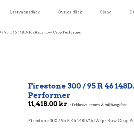
Lastvagnsdäck
Övriga däck
Slang
D
0 / 95 R 46 148D/162A2pr Row Crop Performer
Firestone 300 / 95 R 46 14
Performer
11,418.00
kr
Exklusive. moms & miljöavgifter
Firestone 300 / 95 R 46 148D/162A2pr Row Crop P