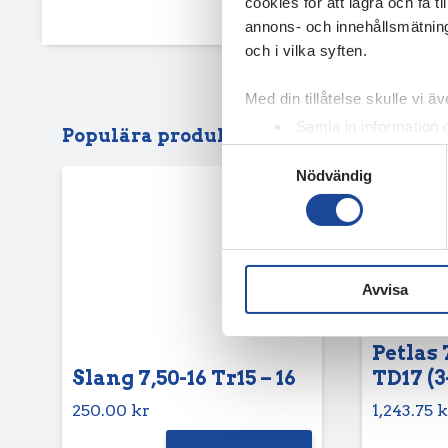
cookies för att lagra och få t
annons- och innehållsmätning
och i vilka syften.
Med din tillåtelse skulle vi äve
Samla in information 
Populära produkter
Identifiera din enhet 
Samtyckesval
Nödvändig
Ta reda på mer om hur dina pe
eller dra tillbaka ditt samtyc
Vi använder enhetsidentifierar
sociala medier och analysera 
Avvisa
till de sociala medier och a
med annan information som du 
Petlas 
Slang 7,50-16 Tr15 – 16
TD17 (3
250.00
kr
1,243.75
k