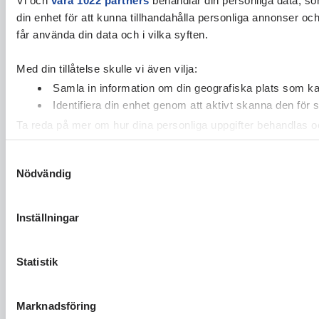
din enhet för att kunna tillhandahålla personliga annonser oc
får använda din data och i vilka syften.
Med din tillåtelse skulle vi även vilja:
Samla in information om din geografiska plats som kan
Identifiera din enhet genom att aktivt skanna den för 
Ta reda på mer om hur dina personliga uppgifter behandlas och
cookie-förklaringen.
Samtyckesval
Nödvändig
Vi använder enhetsidentifierare för att anpassa innehållet och
vidarebefordrar även sådana identifierare och annan informa
sin tur kombinera informationen med annan information som du 
Inställningar
Statistik
Marknadsföring