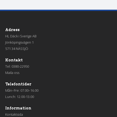
Adress
HL Däck i Sverige AB
Jönköpingsvägen 1
571 34 NÄSSJÖ
Kontakt
Tel:
0380-22950
Maila oss
Telefontider
Mån–Fre: 07.00–16.00
Lunch: 12.00-13.00
Information
Kontaktsida