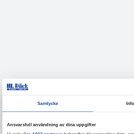
Samtycke
Inf
Ansvarsfull användning av dina uppgifter
Vi och
våra 1022 partners
behandlar din personliga data, som