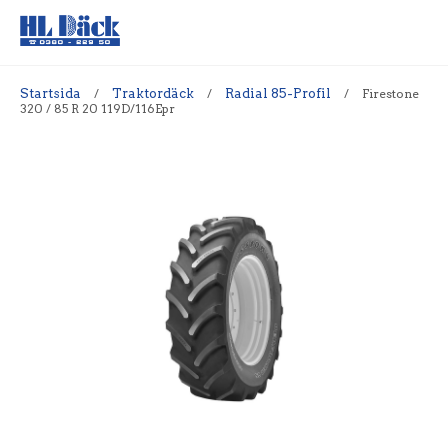
Startsida
/
Traktordäck
/
Radial 85-Profil
/
Firestone
320 / 85 R 20 119D/116Epr