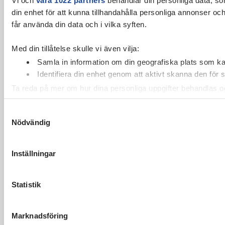
din enhet för att kunna tillhandahålla personliga annonser oc
får använda din data och i vilka syften.
Med din tillåtelse skulle vi även vilja:
Samla in information om din geografiska plats som kan
Identifiera din enhet genom att aktivt skanna den för 
Ta reda på mer om hur dina personliga uppgifter behandlas och
cookie-förklaringen.
Samtyckesval
Nödvändig
Vi använder enhetsidentifierare för att anpassa innehållet och
vidarebefordrar även sådana identifierare och annan informa
sin tur kombinera informationen med annan information som du 
Inställningar
Statistik
Marknadsföring