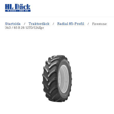
Startsida
/
Traktordäck
/
Radial 85-Profil
/
Firestone
340 / 85 R 28 127D/124Epr