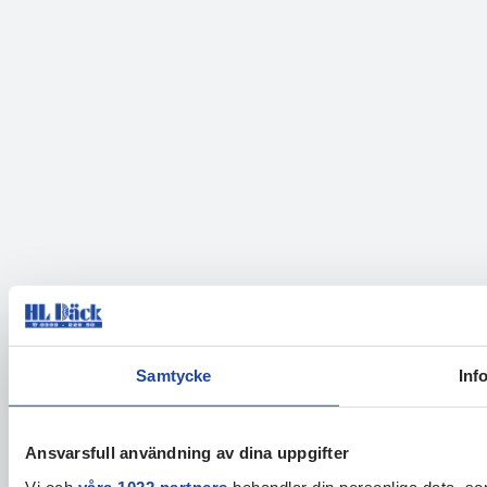
Samtycke
Inf
Ansvarsfull användning av dina uppgifter
Vi och
våra 1022 partners
behandlar din personliga data, som