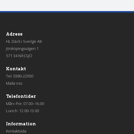
Adress
HL Däck i Sverige AB
Jönköpingsvägen 1
571 34 NÄSSJÖ
Kontakt
Tel:
0380-22950
Maila oss
Telefontider
Mån–Fre: 07.00–16.00
Lunch: 12.00-13.00
Information
Kontaktsida