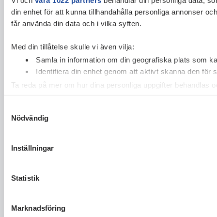
din enhet för att kunna tillhandahålla personliga annonser oc
får använda din data och i vilka syften.
Med din tillåtelse skulle vi även vilja:
Samla in information om din geografiska plats som kan
Identifiera din enhet genom att aktivt skanna den för 
Ta reda på mer om hur dina personliga uppgifter behandlas och
cookie-förklaringen.
Samtyckesval
Nödvändig
Vi använder enhetsidentifierare för att anpassa innehållet och
vidarebefordrar även sådana identifierare och annan informa
sin tur kombinera informationen med annan information som du 
Inställningar
Statistik
Marknadsföring