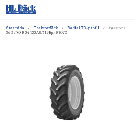
Startsida
/
Traktordäck
/
Radial 70-profil
/
Firestone
360 / 70 R 24 122A8/119Bpr R1070