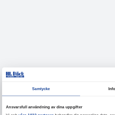
Samtycke
Inf
Ansvarsfull användning av dina uppgifter
Vi och
våra 1022 partners
behandlar din personliga data, som