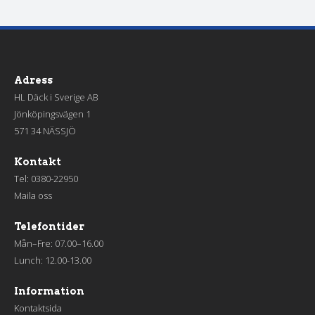
Adress
HL Däck i Sverige AB
Jönköpingsvägen 1
571 34 NÄSSJÖ
Kontakt
Tel:
0380-22950
Maila oss
Telefontider
Mån–Fre: 07.00–16.00
Lunch: 12.00-13.00
Information
Kontaktsida