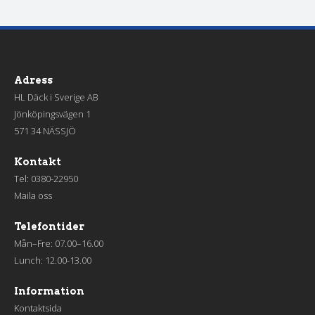
Adress
HL Däck i Sverige AB
Jönköpingsvägen 1
571 34 NÄSSJÖ
Kontakt
Tel:
0380-22950
Maila oss
Telefontider
Mån–Fre: 07.00–16.00
Lunch: 12.00-13.00
Information
Kontaktsida