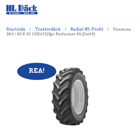
Startsida
/
Traktordäck
/
Radial 85-Profil
/
Firestone
380 / 85 R 30 135D/132Epr Performer 85 (Dot19)
REA!