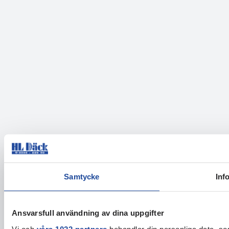
Samtycke
Inf
Ansvarsfull användning av dina uppgifter
Vi och
våra 1022 partners
behandlar din personliga data, som