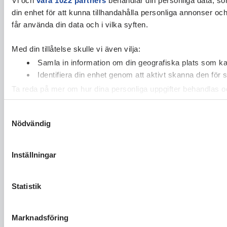
din enhet för att kunna tillhandahålla personliga annonser oc
får använda din data och i vilka syften.
Med din tillåtelse skulle vi även vilja:
Samla in information om din geografiska plats som kan
Identifiera din enhet genom att aktivt skanna den för 
Ta reda på mer om hur dina personliga uppgifter behandlas och
cookie-förklaringen.
Samtyckesval
Nödvändig
Vi använder enhetsidentifierare för att anpassa innehållet och
vidarebefordrar även sådana identifierare och annan informa
sin tur kombinera informationen med annan information som du 
Inställningar
Statistik
Marknadsföring