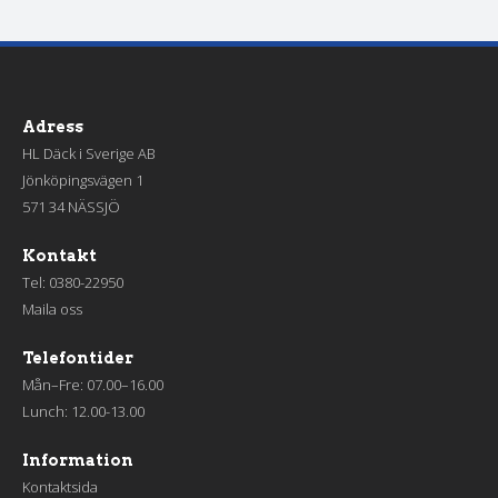
Adress
HL Däck i Sverige AB
Jönköpingsvägen 1
571 34 NÄSSJÖ
Kontakt
Tel:
0380-22950
Maila oss
Telefontider
Mån–Fre: 07.00–16.00
Lunch: 12.00-13.00
Information
Kontaktsida