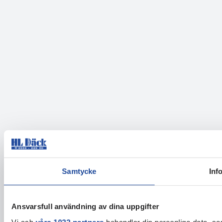
Samtycke
Inf
Ansvarsfull användning av dina uppgifter
Vi och
våra 1022 partners
behandlar din personliga data, som