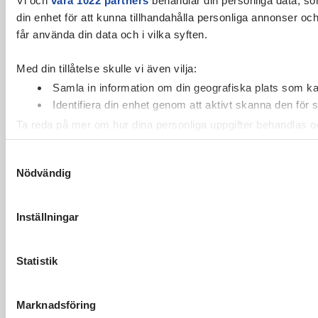
din enhet för att kunna tillhandahålla personliga annonser oc
får använda din data och i vilka syften.
Med din tillåtelse skulle vi även vilja:
Samla in information om din geografiska plats som kan
Identifiera din enhet genom att aktivt skanna den för 
Ta reda på mer om hur dina personliga uppgifter behandlas och
cookie-förklaringen.
Samtyckesval
Nödvändig
Vi använder enhetsidentifierare för att anpassa innehållet och
vidarebefordrar även sådana identifierare och annan informa
sin tur kombinera informationen med annan information som du 
Inställningar
Statistik
Marknadsföring