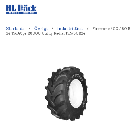
Startsida
/
Övrigt
/
Industridäck
/
Firestone 400 / 80 R
24 156A8pr R8000 Utility Radial 15.5/80R24