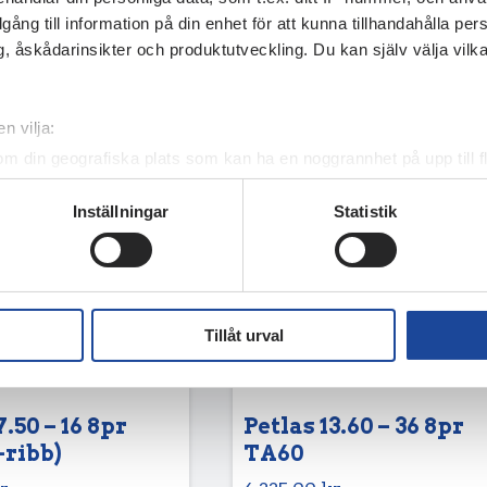
illgång till information på din enhet för att kunna tillhandahålla pe
, åskådarinsikter och produktutveckling. Du kan själv välja vilk
n vilja:
om din geografiska plats som kan ha en noggrannhet på upp till f
genom att aktivt skanna den för specifika kännetecken (fingeravt
Inställningar
Statistik
rsonliga uppgifter behandlas och ställ in dina preferenser i
deta
ke när som helst från cookie-förklaringen.
e för att anpassa innehållet och annonserna till användarna, tillh
vår trafik. Vi vidarebefordrar även sådana identifierare och anna
Tillåt urval
nnons- och analysföretag som vi samarbetar med. Dessa kan i sin
har tillhandahållit eller som de har samlat in när du har använt 
7.50 – 16 8pr
Petlas 13.60 – 36 8pr
-ribb)
TA60