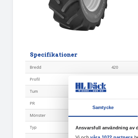
Specifikationer
Bredd
420
Profil
70
Tum
24
PR
130D/127E
Samtycke
Mönster
Performer 70
Typ
Radial 70-profi
Ansvarsfull användning av d
Vi och
våra 1022 partners
be