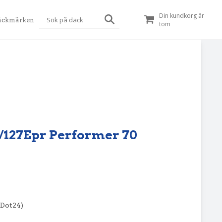
Din kundkorg är
äckmärken
tom
0D/127Epr Performer 70
(Dot24)