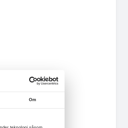
Om
änder teknologi såsom