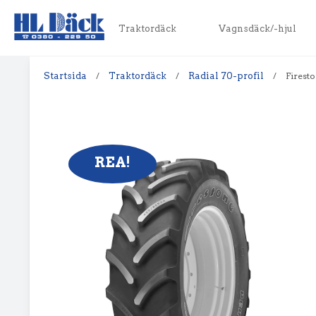
Traktordäck
Vagnsdäck/-hjul
Startsida
/
Traktordäck
/
Radial 70-profil
/
Firest
REA!