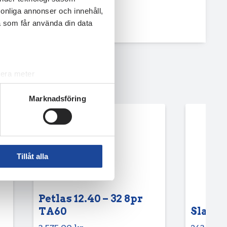
rsonliga annonser och innehåll,
a som får använda din data
lera meter
ryck)
Marknadsföring
ljsektionen
. Du kan ändra
andahålla funktioner för
n information från din enhet
Tillåt alla
 tur kombinera informationen
deras tjänster.
Petlas 12.40 – 32 8pr
TA60
Slang 6