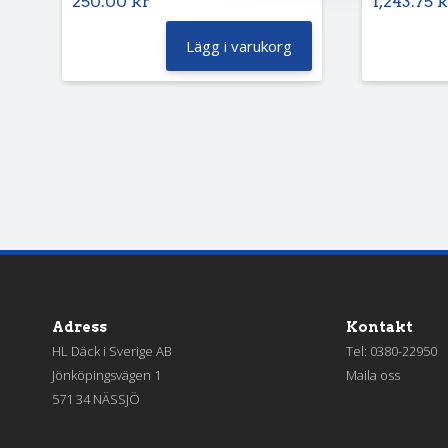
250.00
kr
1,243.75
k
Lägg i varukorg
Adress
Kontakt
HL Däck i Sverige AB
Tel:
0380-22950
Jönköpingsvägen 1
Maila oss
571 34 NÄSSJÖ