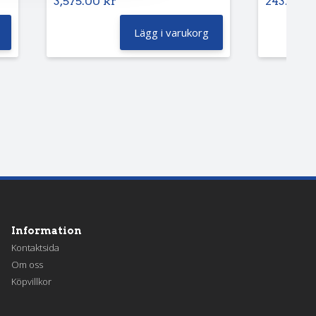
3,575.00
kr
243.75
k
Lägg i varukorg
Information
Kontaktsida
Om oss
Köpvillkor