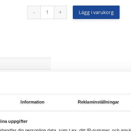
Firestone
-
+
420
Lägg i varukorg
/
70
R
24
130D/127Epr
Performer
70
(Dot24)
mängd
Information
Reklaminställningar
l
ina uppgifter
handlar din personliga data, som t.ex. ditt IP-nummer, och anv