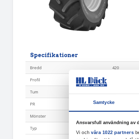
Specifikationer
Bredd
420
Profil
85
Tum
34
Samtycke
PR
142D/139E
Mönster
Performer 85
Ansvarsfull användning av d
Typ
Radial 85-Profi
Vi och
våra 1022 partners
be