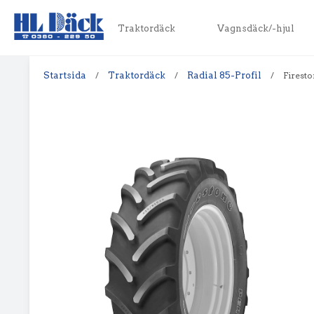
Traktordäck
Vagnsdäck/-hjul
Startsida
/
Traktordäck
/
Radial 85-Profil
/
Firesto