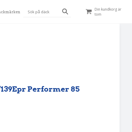
Din kundkorg är
äckmärken
tom
D/139Epr Performer 85