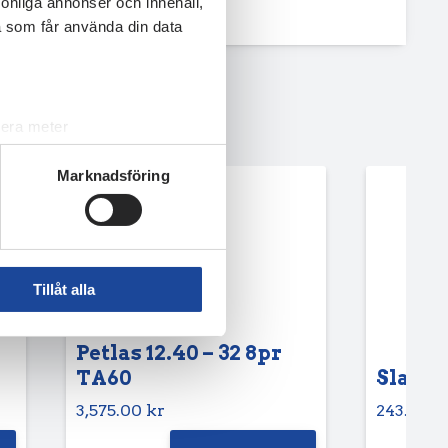
rsonliga annonser och innehåll,
a som får använda din data
lera meter
ryck)
Marknadsföring
ljsektionen
. Du kan ändra
andahålla funktioner för
n information från din enhet
Tillåt alla
 tur kombinera informationen
deras tjänster.
Petlas 12.40 – 32 8pr
TA60
Slang 6
3,575.00
kr
243.75
k