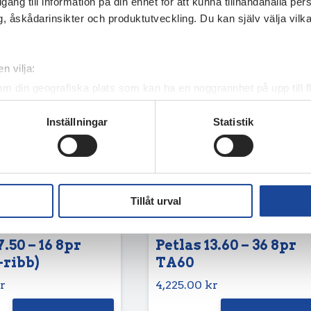
illgång till information på din enhet för att kunna tillhandahålla pe
, åskådarinsikter och produktutveckling. Du kan själv välja vilk
n vilja:
om din geografiska plats som kan ha en noggrannhet på upp till f
genom att aktivt skanna den för specifika kännetecken (fingeravt
Inställningar
Statistik
rsonliga uppgifter behandlas och ställ in dina preferenser i
deta
ke när som helst från cookie-förklaringen.
e för att anpassa innehållet och annonserna till användarna, tillh
vår trafik. Vi vidarebefordrar även sådana identifierare och anna
Tillåt urval
nnons- och analysföretag som vi samarbetar med. Dessa kan i sin
har tillhandahållit eller som de har samlat in när du har använt 
7.50 – 16 8pr
Petlas 13.60 – 36 8pr
-ribb)
TA60
r
4,225.00
kr