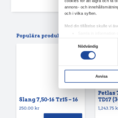
cookies för att lagra och få t
annons- och innehållsmätning
och i vilka syften.
Med din tillåtelse skulle vi äve
Samla in information 
Populära produkter
Identifiera din enhet 
Samtyckesval
Nödvändig
Ta reda på mer om hur dina pe
eller dra tillbaka ditt samtyc
Vi använder enhetsidentifierar
sociala medier och analysera 
Avvisa
till de sociala medier och a
med annan information som du 
Petlas 
Slang 7,50-16 Tr15 – 16
TD17 (3
250.00
kr
1,243.75
k