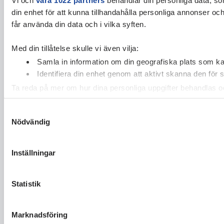
din enhet för att kunna tillhandahålla personliga annonser oc
får använda din data och i vilka syften.
Med din tillåtelse skulle vi även vilja:
Samla in information om din geografiska plats som kan
Identifiera din enhet genom att aktivt skanna den för 
Ta reda på mer om hur dina personliga uppgifter behandlas och
cookie-förklaringen.
Samtyckesval
Nödvändig
Vi använder enhetsidentifierare för att anpassa innehållet och
vidarebefordrar även sådana identifierare och annan informa
sin tur kombinera informationen med annan information som du 
Inställningar
Statistik
Marknadsföring