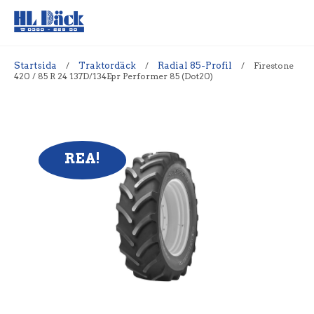
Startsida
/
Traktordäck
/
Radial 85-Profil
/
Firestone
420 / 85 R 24 137D/134Epr Performer 85 (Dot20)
REA!