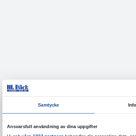
Samtycke
Inf
Ansvarsfull användning av dina uppgifter
Vi och
våra 1022 partners
behandlar din personliga data, som