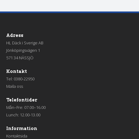
Adress
HL Däck i Sverige AB
Jönköpingsvägen 1
571 34 NÄSSJÖ
Kontakt
Tel:
0380-22950
Maila oss
Telefontider
Mån–Fre: 07.00–16.00
Lunch: 12.00-13.00
Information
Kontaktsida