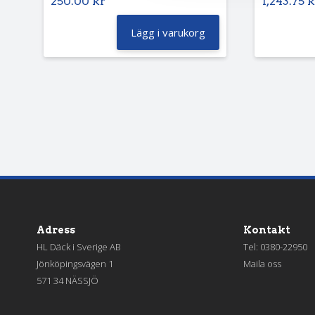
250.00
kr
1,243.75
k
Lägg i varukorg
Adress
Kontakt
HL Däck i Sverige AB
Tel:
0380-22950
Jönköpingsvägen 1
Maila oss
571 34 NÄSSJÖ