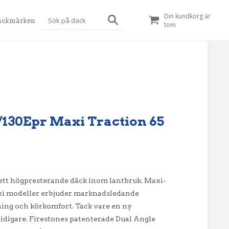
Din kundkorg är
äckmärken
tom
D/130Epr Maxi Traction 65
ett högpresterande däck inom lantbruk. Maxi-
axi modeller erbjuder marknadsledande
ning och körkomfort. Tack vare en ny
tidigare. Firestones patenterade Dual Angle