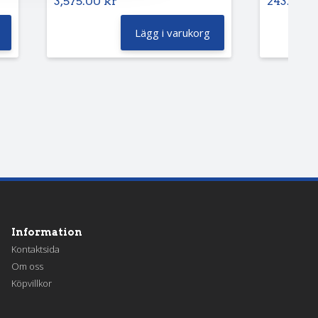
3,575.00
kr
243.75
k
Lägg i varukorg
Information
Kontaktsida
Om oss
Köpvillkor