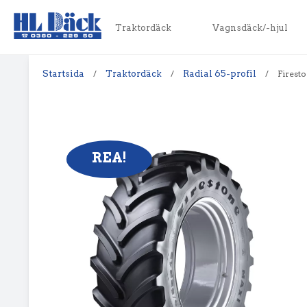
Traktordäck
Vagnsdäck/-hjul
Startsida
/
Traktordäck
/
Radial 65-profil
/
Firesto
REA!