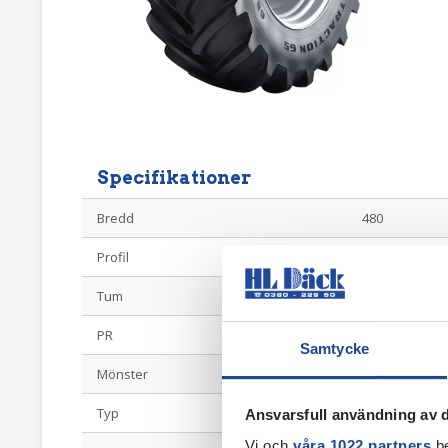
Specifikationer
Bredd
480
Profil
65
Tum
24
PR
133D/130E
Samtycke
Mönster
Maxi Traction 
Typ
Radial 65-profi
Ansvarsfull användning av d
Vi och
våra 1022 partners
be