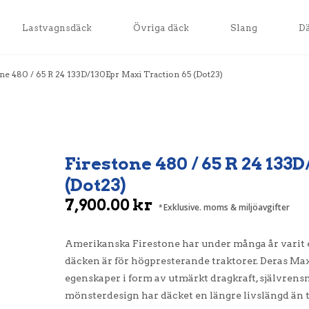
Lastvagnsdäck
Övriga däck
Slang
D
ne 480 / 65 R 24 133D/130Epr Maxi Traction 65 (Dot23)
Firestone 480 / 65 R 24 133
(Dot23)
7,900.00
kr
Exklusive. moms & miljöavgifter
Amerikanska Firestone har under många år varit 
däcken är för högpresterande traktorer. Deras M
egenskaper i form av utmärkt dragkraft, självrens
mönsterdesign har däcket en längre livslängd än 