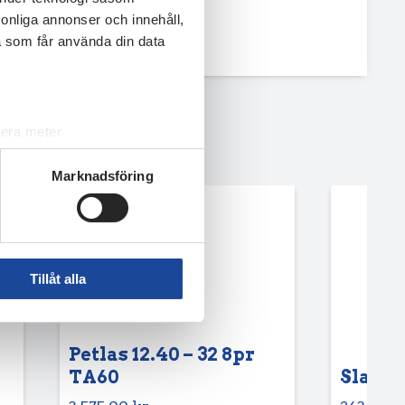
rsonliga annonser och innehåll,
a som får använda din data
lera meter
ryck)
Marknadsföring
ljsektionen
. Du kan ändra
andahålla funktioner för
n information från din enhet
Tillåt alla
 tur kombinera informationen
deras tjänster.
Petlas 12.40 – 32 8pr
TA60
Slang 6