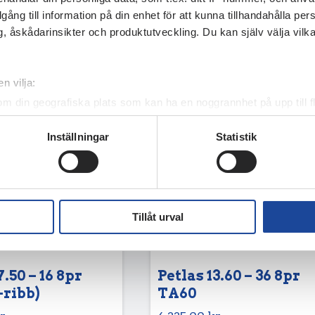
illgång till information på din enhet för att kunna tillhandahålla pe
, åskådarinsikter och produktutveckling. Du kan själv välja vilk
n vilja:
om din geografiska plats som kan ha en noggrannhet på upp till f
genom att aktivt skanna den för specifika kännetecken (fingeravt
Inställningar
Statistik
rsonliga uppgifter behandlas och ställ in dina preferenser i
deta
ke när som helst från cookie-förklaringen.
e för att anpassa innehållet och annonserna till användarna, tillh
vår trafik. Vi vidarebefordrar även sådana identifierare och anna
Tillåt urval
nnons- och analysföretag som vi samarbetar med. Dessa kan i sin
har tillhandahållit eller som de har samlat in när du har använt 
7.50 – 16 8pr
Petlas 13.60 – 36 8pr
-ribb)
TA60