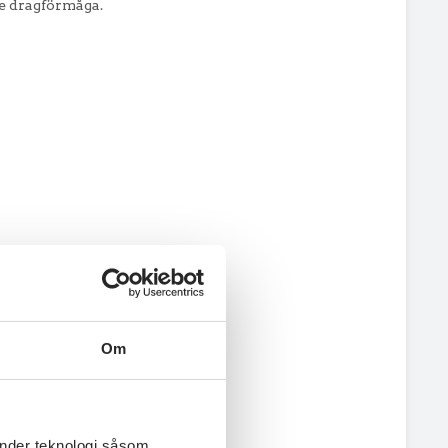
e dragförmåga.
Om
änder teknologi såsom