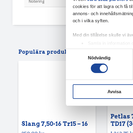
Notering
Dot23
cookies för att lagra och få t
annons- och innehållsmätning
och i vilka syften.
Med din tillåtelse skulle vi äve
Samla in information 
Identifiera din enhet 
Populära produkter
Samtyckesval
Nödvändig
Ta reda på mer om hur dina pe
eller dra tillbaka ditt samtyc
Vi använder enhetsidentifierar
sociala medier och analysera 
Avvisa
till de sociala medier och a
med annan information som du 
Petlas 
Slang 7,50-16 Tr15 – 16
TD17 (3