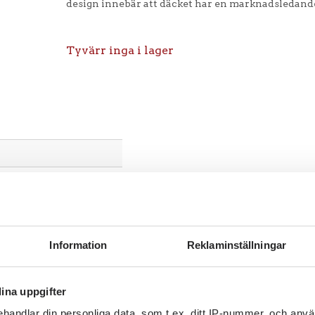
design innebär att däcket har en marknadsledand
Tyvärr inga i lager
Information
Reklaminställningar
65
l
ina uppgifter
handlar din personliga data, som t.ex. ditt IP-nummer, och anv