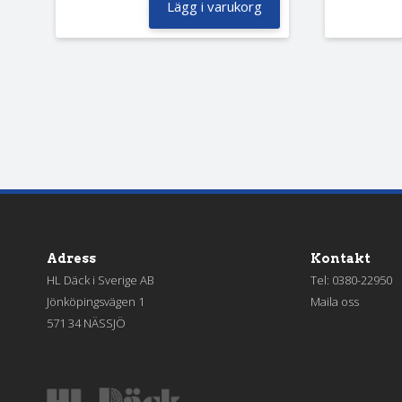
Lägg i varukorg
Adress
Kontakt
HL Däck i Sverige AB
Tel:
0380-22950
Jönköpingsvägen 1
Maila oss
571 34 NÄSSJÖ