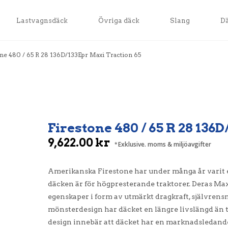
Lastvagnsdäck
Övriga däck
Slang
D
one 480 / 65 R 28 136D/133Epr Maxi Traction 65
Firestone 480 / 65 R 28 136
9,622.00
kr
Exklusive. moms & miljöavgifter
Amerikanska Firestone har under många år varit 
däcken är för högpresterande traktorer. Deras M
egenskaper i form av utmärkt dragkraft, självrens
mönsterdesign har däcket en längre livslängd än 
design innebär att däcket har en marknadsledand