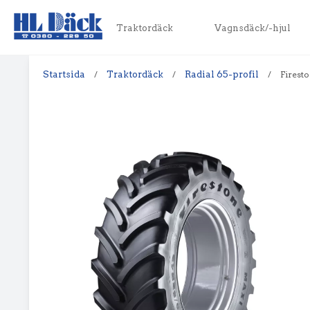
Traktordäck
Vagnsdäck/-hjul
Startsida
/
Traktordäck
/
Radial 65-profil
/
Firest