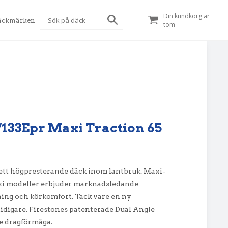
Din kundkorg är
äckmärken
tom
D/133Epr Maxi Traction 65
ett högpresterande däck inom lantbruk. Maxi-
axi modeller erbjuder marknadsledande
ning och körkomfort. Tack vare en ny
tidigare. Firestones patenterade Dual Angle
e dragförmåga.