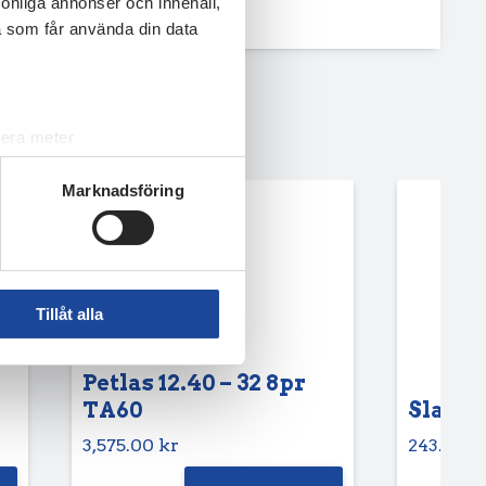
rsonliga annonser och innehåll,
a som får använda din data
lera meter
ryck)
Marknadsföring
ljsektionen
. Du kan ändra
andahålla funktioner för
n information från din enhet
Tillåt alla
 tur kombinera informationen
deras tjänster.
Petlas 12.40 – 32 8pr
TA60
Slang 6
3,575.00
kr
243.75
k