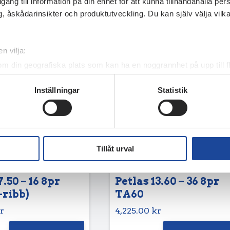
illgång till information på din enhet för att kunna tillhandahålla pe
, åskådarinsikter och produktutveckling. Du kan själv välja vilk
n vilja:
om din geografiska plats som kan ha en noggrannhet på upp till f
genom att aktivt skanna den för specifika kännetecken (fingeravt
Inställningar
Statistik
rsonliga uppgifter behandlas och ställ in dina preferenser i
deta
ke när som helst från cookie-förklaringen.
e för att anpassa innehållet och annonserna till användarna, tillh
vår trafik. Vi vidarebefordrar även sådana identifierare och anna
Tillåt urval
nnons- och analysföretag som vi samarbetar med. Dessa kan i sin
har tillhandahållit eller som de har samlat in när du har använt 
7.50 – 16 8pr
Petlas 13.60 – 36 8pr
-ribb)
TA60
r
4,225.00
kr