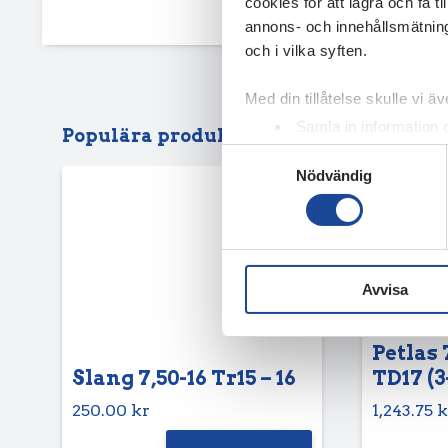
cookies för att lagra och få t
annons- och innehållsmätning
och i vilka syften.
Med din tillåtelse skulle vi äve
Samla in information 
Populära produkter
Identifiera din enhet 
Samtyckesval
Nödvändig
Ta reda på mer om hur dina pe
eller dra tillbaka ditt samtyc
Vi använder enhetsidentifierar
sociala medier och analysera 
Avvisa
till de sociala medier och a
med annan information som du 
Petlas 
Slang 7,50-16 Tr15 – 16
TD17 (3
250.00
kr
1,243.75
k