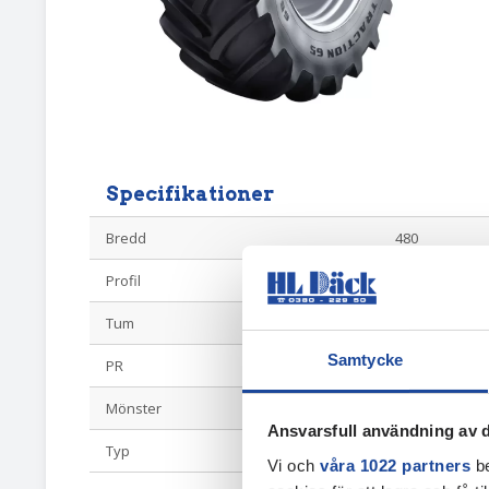
Specifikationer
Bredd
480
Profil
65
Tum
28
Samtycke
PR
136D/133E
Mönster
Maxi Traction 
Ansvarsfull användning av d
Typ
Radial 65-profi
Vi och
våra 1022 partners
be