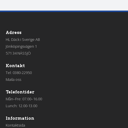
Adress
HL Däck i Sverige AB
Jönköpingsvägen 1
571 34 NÄSSJÖ
Kontakt
Tel:
0380-22950
Maila oss
Telefontider
Mån–Fre: 07.00–16.00
Lunch: 12.00-13.00
Information
Kontaktsida