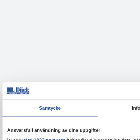
Samtycke
Inf
Ansvarsfull användning av dina uppgifter
Vi och
våra 1022 partners
behandlar din personliga data, som