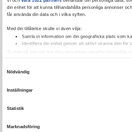
din enhet för att kunna tillhandahålla personliga annonser oc
får använda din data och i vilka syften.
Med din tillåtelse skulle vi även vilja:
Samla in information om din geografiska plats som kan
Identifiera din enhet genom att aktivt skanna den för 
Ta reda på mer om hur dina personliga uppgifter behandlas och
cookie-förklaringen.
Samtyckesval
Nödvändig
Vi använder enhetsidentifierare för att anpassa innehållet och
vidarebefordrar även sådana identifierare och annan informa
sin tur kombinera informationen med annan information som du 
Inställningar
Statistik
Marknadsföring