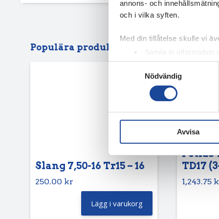
annons- och innehållsmätning
och i vilka syften.
Med din tillåtelse skulle vi äve
Populära produkter
Samla in information 
Identifiera din enhet 
Samtyckesval
Nödvändig
Ta reda på mer om hur dina pe
eller dra tillbaka ditt samtyc
Vi använder enhetsidentifierar
sociala medier och analysera 
Avvisa
till de sociala medier och a
med annan information som du 
Petlas 
Slang 7,50-16 Tr15 – 16
TD17 (3
250.00
kr
1,243.75
k
Lägg i varukorg