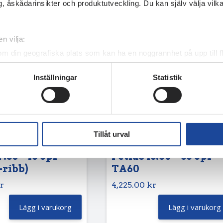
, åskådarinsikter och produktutveckling. Du kan själv välja vilk
n vilja:
om din geografiska plats som kan ha en noggrannhet på upp till f
genom att aktivt skanna den för specifika kännetecken (fingeravt
Inställningar
Statistik
rsonliga uppgifter behandlas och ställ in dina preferenser i
deta
ke när som helst från cookie-förklaringen.
e för att anpassa innehållet och annonserna till användarna, tillh
vår trafik. Vi vidarebefordrar även sådana identifierare och anna
Tillåt urval
nnons- och analysföretag som vi samarbetar med. Dessa kan i sin
har tillhandahållit eller som de har samlat in när du har använt 
7.50 – 16 8pr
Petlas 13.60 – 36 8pr
-ribb)
TA60
r
4,225.00
kr
Lägg i varukorg
Lägg i varukorg