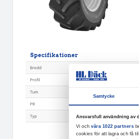
Specifikationer
Bredd
480
Profil
70
Tum
38
Samtycke
PR
145D/142E
Typ
Radial 70-profi
Ansvarsfull användning av d
Vi och
våra 1022 partners
be
cookies för att lagra och få t