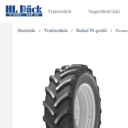
Traktordäck
Vagnsdäck/-hjul
Startsida
/
Traktordäck
/
Radial 70-profil
/
Firesto