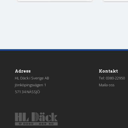
Adress
Kontakt
HL Däck i Sverige AB
Tel:
0380-22950
Jönköpingsvägen 1
Maila oss
571 34 NÄSSJÖ