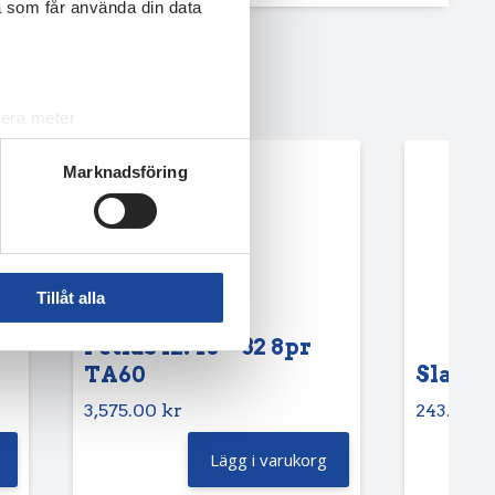
a som får använda din data
lera meter
ryck)
Marknadsföring
ljsektionen
. Du kan ändra
andahålla funktioner för
n information från din enhet
Tillåt alla
 tur kombinera informationen
deras tjänster.
Petlas 12.40 – 32 8pr
TA60
Slang 6
3,575.00
kr
243.75
k
Lägg i varukorg