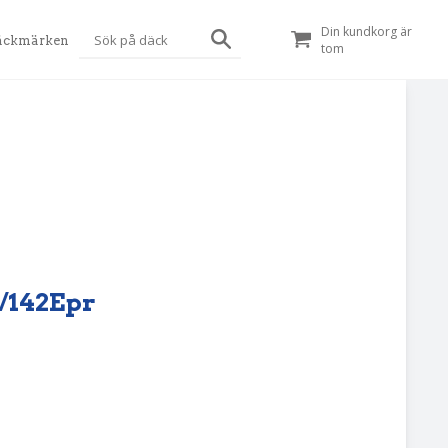
Din kundkorg är
äckmärken
tom
D/142Epr