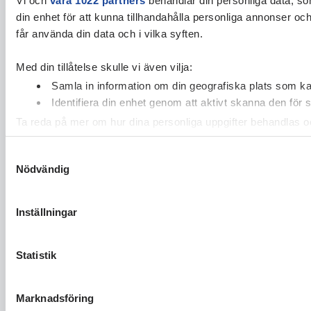
din enhet för att kunna tillhandahålla personliga annonser oc
får använda din data och i vilka syften.
Med din tillåtelse skulle vi även vilja:
Samla in information om din geografiska plats som kan
Identifiera din enhet genom att aktivt skanna den för 
Ta reda på mer om hur dina personliga uppgifter behandlas och
cookie-förklaringen.
Samtyckesval
Nödvändig
Vi använder enhetsidentifierare för att anpassa innehållet och
vidarebefordrar även sådana identifierare och annan informa
sin tur kombinera informationen med annan information som du 
Inställningar
Statistik
Marknadsföring