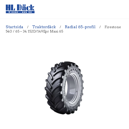
Startsida
/
Traktordäck
/
Radial 65-profil
/
Firestone
540 / 65 – 34 152D/149Epr Maxi 65