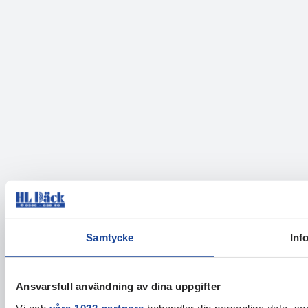
Samtycke
Inf
Ansvarsfull användning av dina uppgifter
Vi och
våra 1022 partners
behandlar din personliga data, som