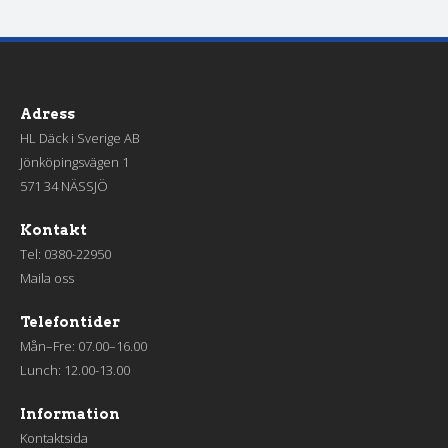
Adress
HL Däck i Sverige AB
Jönköpingsvägen 1
571 34 NÄSSJÖ
Kontakt
Tel:
0380-22950
Maila oss
Telefontider
Mån–Fre: 07.00–16.00
Lunch: 12.00-13.00
Information
Kontaktsida