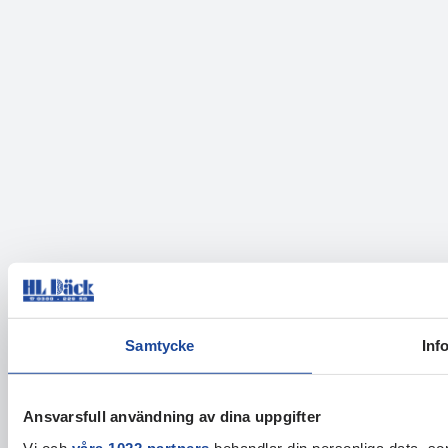
Samtycke
Inf
Ansvarsfull användning av dina uppgifter
Vi och
våra 1022 partners
behandlar din personliga data, som