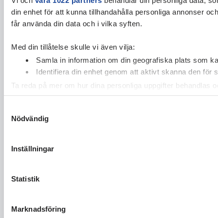
din enhet för att kunna tillhandahålla personliga annonser oc
får använda din data och i vilka syften.
Med din tillåtelse skulle vi även vilja:
Samla in information om din geografiska plats som kan
Identifiera din enhet genom att aktivt skanna den för 
Ta reda på mer om hur dina personliga uppgifter behandlas och
cookie-förklaringen.
Samtyckesval
Nödvändig
Vi använder enhetsidentifierare för att anpassa innehållet och
vidarebefordrar även sådana identifierare och annan informa
sin tur kombinera informationen med annan information som du 
Inställningar
Statistik
Marknadsföring