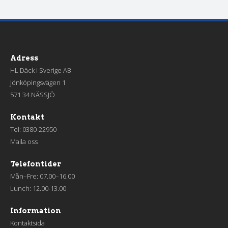
Adress
HL Däck i Sverige AB
Jönköpingsvägen 1
571 34 NÄSSJÖ
Kontakt
Tel:
0380-22950
Maila oss
Telefontider
Mån–Fre: 07.00–16.00
Lunch: 12.00-13.00
Information
Kontaktsida