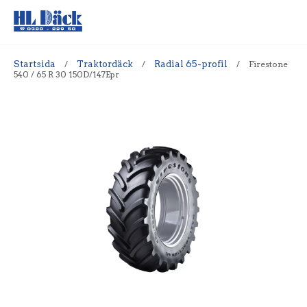
Startsida
/
Traktordäck
/
Radial 65-profil
/
Firestone
540 / 65 R 30 150D/147Epr