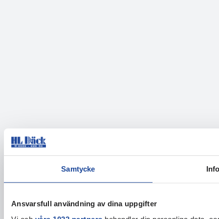
Samtycke
Inf
Ansvarsfull användning av dina uppgifter
Vi och
våra 1022 partners
behandlar din personliga data, som