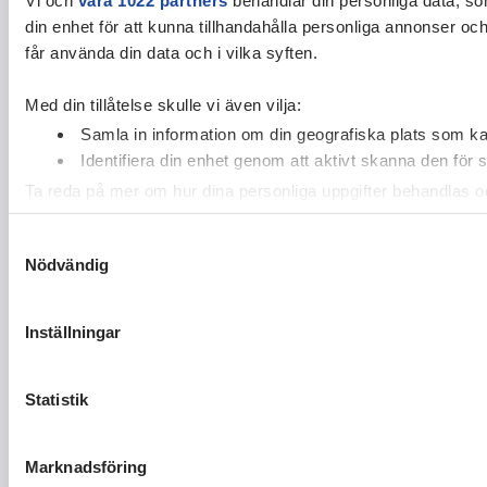
din enhet för att kunna tillhandahålla personliga annonser oc
får använda din data och i vilka syften.
Med din tillåtelse skulle vi även vilja:
Samla in information om din geografiska plats som kan
Identifiera din enhet genom att aktivt skanna den för 
Ta reda på mer om hur dina personliga uppgifter behandlas och
cookie-förklaringen.
Samtyckesval
Nödvändig
Vi använder enhetsidentifierare för att anpassa innehållet och
vidarebefordrar även sådana identifierare och annan informa
sin tur kombinera informationen med annan information som du 
Inställningar
Statistik
Marknadsföring