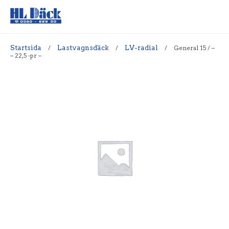
Startsida
/
Lastvagnsdäck
/
LV-radial
/
General 15 / –
– 22,5 -pr –