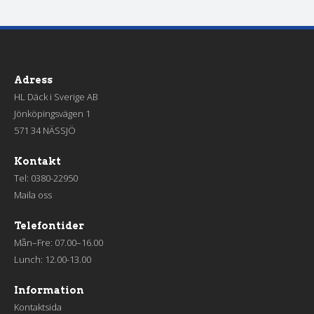
Adress
HL Däck i Sverige AB
Jönköpingsvägen 1
571 34 NÄSSJÖ
Kontakt
Tel:
0380-22950
Maila oss
Telefontider
Mån–Fre: 07.00–16.00
Lunch: 12.00-13.00
Information
Kontaktsida